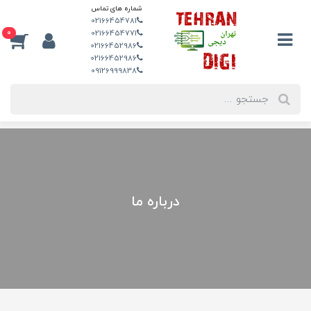
شماره های تماس
02166454781
0
02166454771
02166452986
02166452986
09126999838
درباره ما