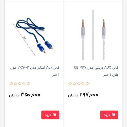
کابل AUX وریتی مدل CB 3117
کابل Aux اسکار مدل V-C302 طول
طول 1 متر
1 متر
350,000
297,000
تومان
تومان
خرید
خرید