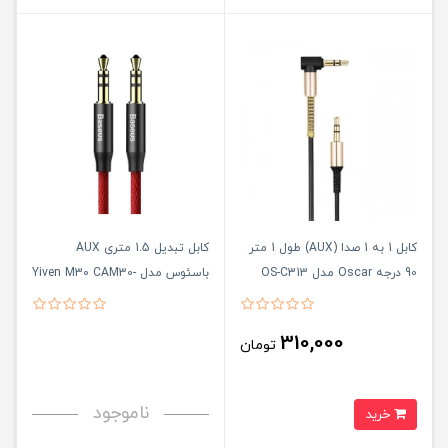
کابل 1 به 1 صدا (AUX) طول 1 متر
کابل تبدیل 1.5 متری AUX
90 درجه Oscar مدل OS-C313
باسئوس مدل Yiven M30 CAM30-
C91
310,000
تومان
ناموجود
خرید