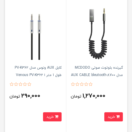
گیرنده بلوتوث صوتی MCDODO
کابل AUX ونوس مدل PV-K362
مدل 8700-AUX CABLE bleutooth
طول 1 متر ا Venous PV-K362
AUX Cable 1M.
290,000
1,270,000
تومان
تومان
خرید
خرید