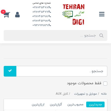
شماره های تماس
02166454781
0
02166454771
02166452986
02166452986
09126999838
فقط محصولات موجود
خانه
موبایل و تجهیزات
کابل AUX
جدیدترین
محبوب‌ترین
گران‌ترین
ارزان‌ترین