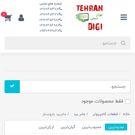
شماره های تماس
02166454781
0
02166454771
02166452986
02166452986
09126999838
فقط محصولات موجود
خانه
قطعات کامپیوتر
مادر برد
مادربرد بایوستار
جدیدترین
محبوب‌ترین
گران‌ترین
ارزان‌ترین