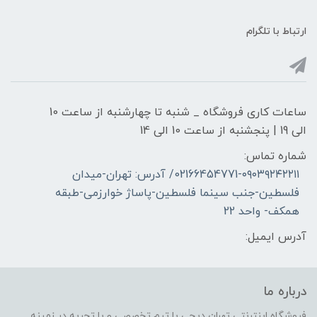
ارتباط با تلگرام
ساعات کاری فروشگاه _ شنبه تا چهارشنبه از ساعت 10
الی 19 | پنجشنبه از ساعت 10 الی 14
شماره تماس:
02166454771-۰۹۰۳۹۲۴۲۲۱۱/ آدرس: تهران-میدان
فلسطین-جنب سینما فلسطین-پاساژ خوارزمی-طبقه
همکف- واحد 22
آدرس ایمیل:
درباره ما
فروشگاه اینترنتی تهران دیجی با تیم تخصصی و با تجربه در زمینه