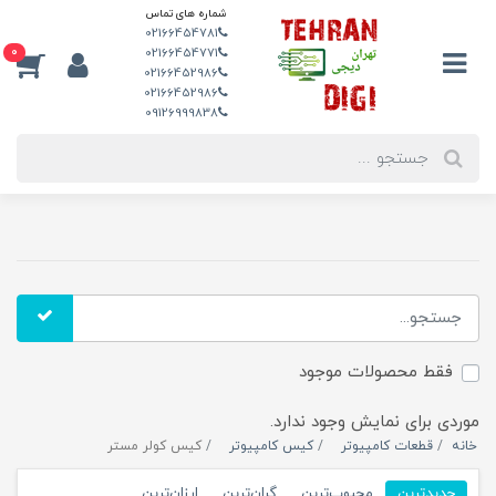
شماره های تماس
02166454781
0
02166454771
02166452986
02166452986
09126999838
فقط محصولات موجود
موردی برای نمایش وجود ندارد.
خانه
قطعات کامپیوتر
کیس کامپیوتر
کیس کولر مستر
جدیدترین
محبوب‌ترین
گران‌ترین
ارزان‌ترین