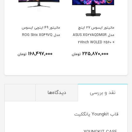
مانیتور ایسوس 27 اینچ
مانیتور 49 اینچی ایسوس
مدل ASUS XG27AQDMGR
مدل ROG Strix XG49VQ
oArt
27Inch WOLED 2560 ×
Inch
1440 240Hz 0.03ms
168,497,000
225,870,000
مان
تومان
تومان
itor
250Nits Matte ROG OLED
XG27AQDMGR
نقد و بررسی
دیدگاه‌ها
قاب Youngkit یانگکیت