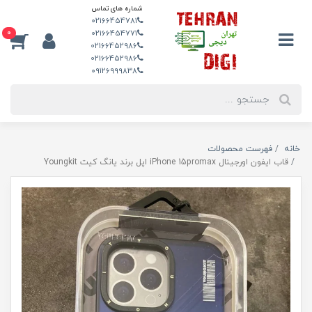
شماره های تماس
02166454781
0
02166454771
02166452986
02166452986
09126999838
خانه
فهرست محصولات
قاب ایفون اورجینال iPhone 15promax اپل برند یانگ کیت Youngkit