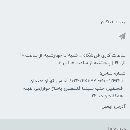
ارتباط با تلگرام
ساعات کاری فروشگاه _ شنبه تا چهارشنبه از ساعت 10
الی 19 | پنجشنبه از ساعت 10 الی 14
شماره تماس:
02166454771-۰۹۰۳۹۲۴۲۲۱۱/ آدرس: تهران-میدان
فلسطین-جنب سینما فلسطین-پاساژ خوارزمی-طبقه
همکف- واحد 22
آدرس ایمیل:
درباره ما