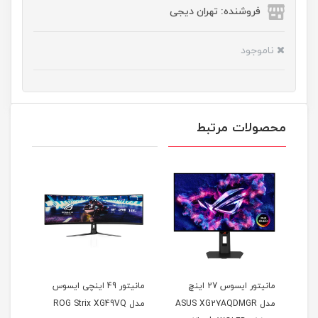
فروشنده: تهران دیجی
ناموجود
محصولات مرتبط
مانیتور ایسوس 27 اینچ
مانیتور 49 اینچی ایسوس
مدل ASUS XG27AQDMGR
مدل ROG Strix XG49VQ