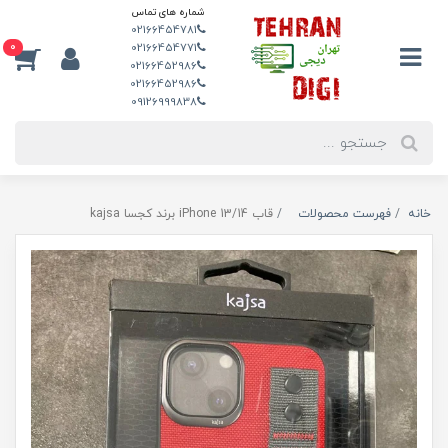
شماره های تماس
02166454781
0
02166454771
02166452986
02166452986
09126999838
خانه
فهرست محصولات
قاب iPhone 13/14 برند کجسا kajsa