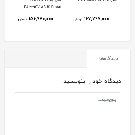
PA329CV ASUS ProArt
۲۷ اینچ UHD 160Hz 1ms
Display PA329CV 32 Inch
156,970,000
167,797,000
مان
تومان
تومان
IPS 4K UHD Monitor
25
دیدگاه‌ها
دیدگاه خود را بنویسید