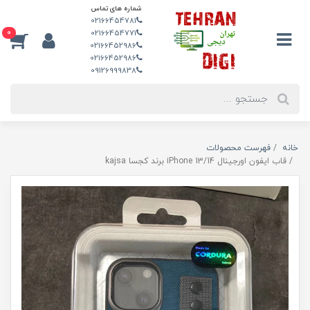
شماره های تماس
02166454781
0
02166454771
02166452986
02166452986
09126999838
خانه
فهرست محصولات
قاب ایفون اورجینال iPhone 13/14 برند کجسا kajsa