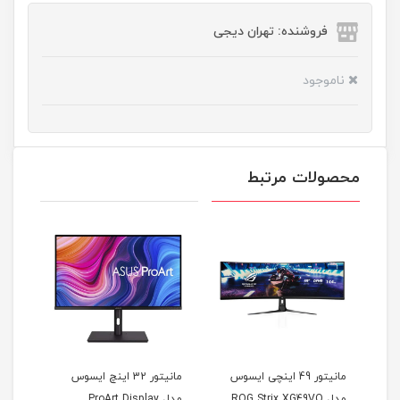
فروشنده: تهران دیجی
ناموجود
محصولات مرتبط
مانیتور 49 اینچی ایسوس
مانیتور 32 اینچ ایسوس
مانی
AS
مدل ROG Strix XG49VQ
مدل ProArt Display