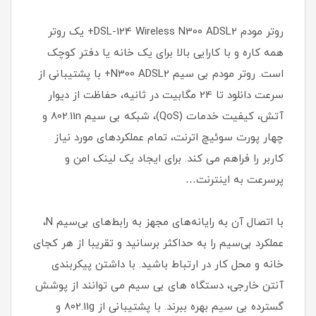
روتر مودم DSL-124 Wireless N300 ADSL2+ یک روتر
همه کاره و با کارایی بالا برای یک خانه یا دفتر کوچک
است. روتر مودم بی سیم N300 ADSL2+ با پشتیبانی از
سرعت دانلود تا 24 مگابیت در ثانیه، حفاظت از دیوار
آتش، کیفیت خدمات (QoS)، شبکه بی سیم 802.11n و
چهار پورت سوئیچ اترنت، تمام عملکردهای مورد نیاز
کاربر را فراهم می کند. برای ایجاد یک لینک امن و
پرسرعت به اینترنت…
با اتصال آن به رایانه‌های مجهز به رابط‌های بی‌سیم N،
عملکرد بی‌سیم را به حداکثر برسانید و تقریبا از هر کجای
خانه و محل کار در ارتباط باشید. با داشتن پیکربندی
آنتن خارجی، دستگاه های بی سیم می توانند از پوشش
گسترده بی سیم بهره ببرند. با پشتیبانی از 802.11g و