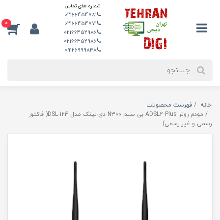
شماره های تماس
02166454781
0
02166454771
02166452986
02166452986
09126999838
خانه
فهرست محصولات
مودم روتر ADSL2 Plus بی سیم N300 دی-لینک مدل DSL-124( فاکتور
رسمی و غیر رسمی)