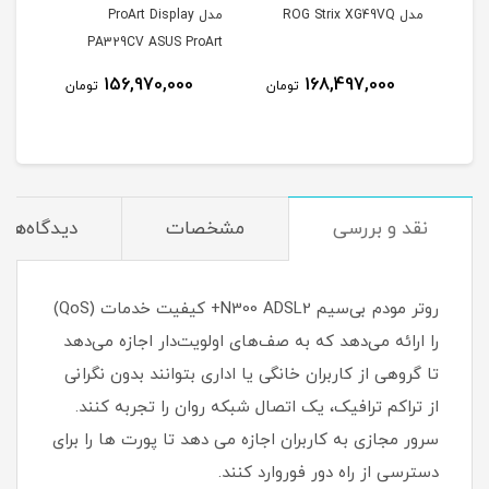
AS
مدل ROG Strix XG49VQ
مدل ProArt Display
PA329CV ASUS ProArt
۲۷ اینچ UHD 160Hz 1ms
Display PA329CV 32 Inch
156,970,000
168,497,000
مان
تومان
تومان
IPS 4K UHD Monitor
25
نقد و بررسی
مشخصات
دیدگاه‌ها
روتر مودم بی‌سیم N300 ADSL2+ کیفیت خدمات (QoS)
را ارائه می‌دهد که به صف‌های اولویت‌دار اجازه می‌دهد
تا گروهی از کاربران خانگی یا اداری بتوانند بدون نگرانی
از تراکم ترافیک، یک اتصال شبکه روان را تجربه کنند.
سرور مجازی به کاربران اجازه می دهد تا پورت ها را برای
دسترسی از راه دور فوروارد کنند.