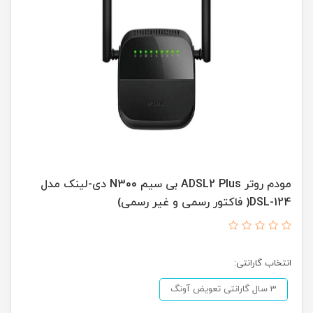
مودم روتر ADSL2 Plus بی سیم N300 دی-لینک مدل
DSL-124( فاکتور رسمی و غیر رسمی)
انتخاب گارانتی:
3 سال گارانتی تعویض آونگ