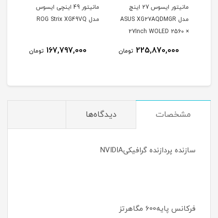
مانیتور ایسوس 27 اینچ
مانیتور 49 اینچی ایسوس
مدل ASUS XG27AQDMGR
مدل ROG Strix XG49VQ
oArt
27Inch WOLED 2560 ×
Inch
1440 240Hz 0.03ms
167,797,000
225,870,000
مان
تومان
تومان
itor
250Nits Matte ROG OLED
XG27AQDMGR
مشخصات
دیدگاه‌ها
سازنده پردازنده گرافیکیNVIDIA
فرکانس پایه600 مگاهرتز