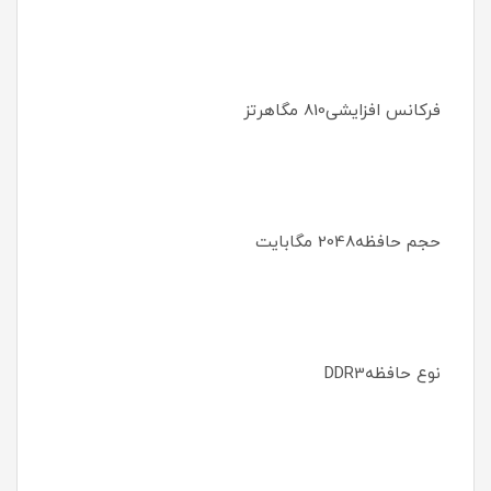
فرکانس افزایشی810 مگاهرتز
حجم حافظه2048 مگابایت
نوع حافظهDDR3