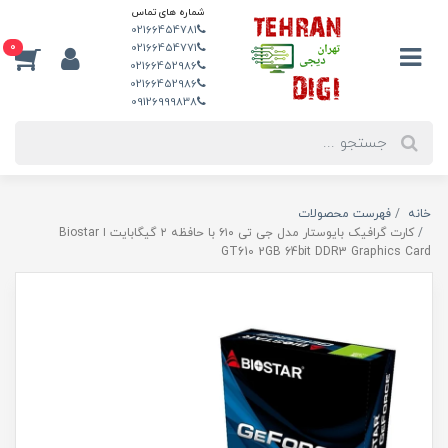
شماره های تماس
02166454781
0
02166454771
02166452986
02166452986
09126999838
خانه
فهرست محصولات
کارت گرافیک بایوستار مدل جی تی ۶۱۰ با حافظه ۲ گیگابایت ا Biostar
GT610 2GB 64bit DDR3 Graphics Card