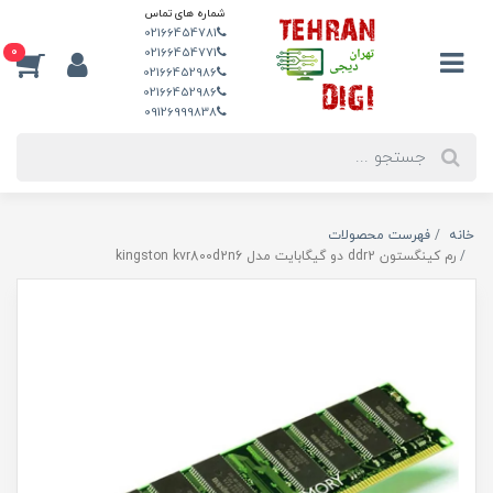
شماره های تماس
02166454781
0
02166454771
02166452986
02166452986
09126999838
خانه
فهرست محصولات
رم کینگستون ddr2 دو گیگابایت مدل kingston kvr800d2n6