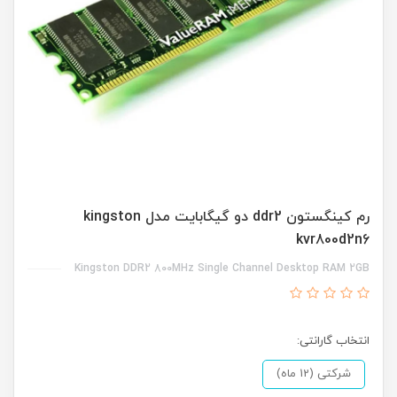
رم کینگستون ddr2 دو گیگابایت مدل kingston
kvr800d2n6
Kingston DDR2 800MHz Single Channel Desktop RAM 2GB
انتخاب گارانتی:
شرکتی (12 ماه)