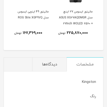
مانیتور ایسوس 27 اینچ
مانیتور 49 اینچی ایسوس
مدل ASUS XG27AQDMGR
مدل ROG Strix XG49VQ
oArt
27Inch WOLED 2560 ×
X
Inch
1440 240Hz 0.03ms
167,369,000
225,870,000
مان
تومان
تومان
itor
250Nits Matte ROG OLED
26.
XG27AQDMGR
مشخصات
دیدگاه‌ها
Kingston
رنگ