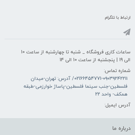
ارتباط با تلگرام
ساعات کاری فروشگاه _ شنبه تا چهارشنبه از ساعت 10
الی 19 | پنجشنبه از ساعت 10 الی 14
شماره تماس:
02166454771-۰۹۰۳۹۲۴۲۲۱۱/ آدرس: تهران-میدان
فلسطین-جنب سینما فلسطین-پاساژ خوارزمی-طبقه
همکف- واحد 22
آدرس ایمیل:
درباره ما