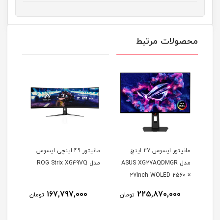
محصولات مرتبط
مانیتور ایسوس 27 اینچ
مانیتور 49 اینچی ایسوس
مدل ASUS XG27AQDMGR
مدل ROG Strix XG49VQ
oArt
27Inch WOLED 2560 ×
Inch
1440 240Hz 0.03ms
167,797,000
225,870,000
مان
تومان
تومان
itor
250Nits Matte ROG OLED
XG27AQDMGR