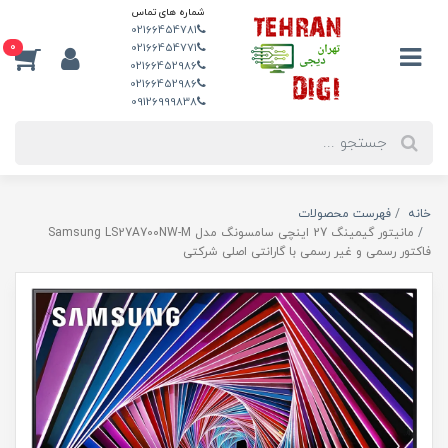
شماره های تماس
02166454781
0
02166454771
02166452986
02166452986
09126999838
خانه
فهرست محصولات
مانیتور گیمینگ 27 اینچی سامسونگ مدل Samsung LS27A700NW-M
فاکتور رسمی و غیر رسمی با گارانتی اصلی شرکتی