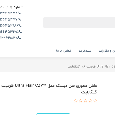
شماره های تم
2166454781
2166454771
2166452986
166452975
9126999838
ن و مقررات
سبدخرید
تماس با ما
گیگابایت