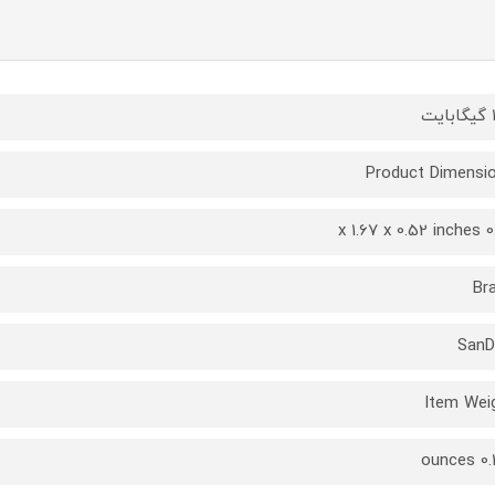
ت
Product Dimensi
0.26 x 
Br
SanD
Item Wei
0.159