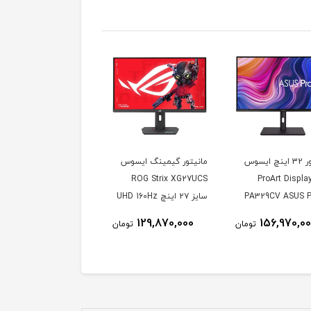
مانیتور 32 اینچ ایسوس
مانیتور گیمینگ ایسوس
دل ProArt Display
ROG Strix XG27UCS
PA329CV ASUS P
سایز ۲۷ اینچ UHD 160Hz
1ms
Display PA329
129,870,000
156,970,0
تومان
تومان
Inch IPS 4
Mo