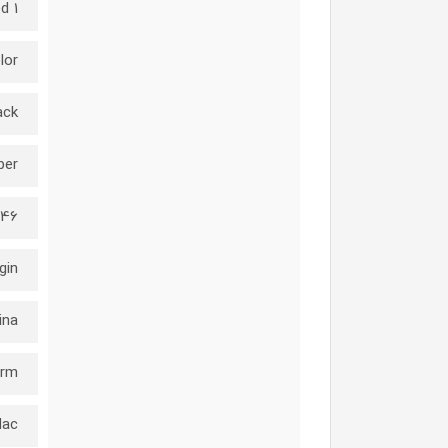
1 Unknown batteries required.
lor
ack
ber
G46
gin
ina
orm
Mac