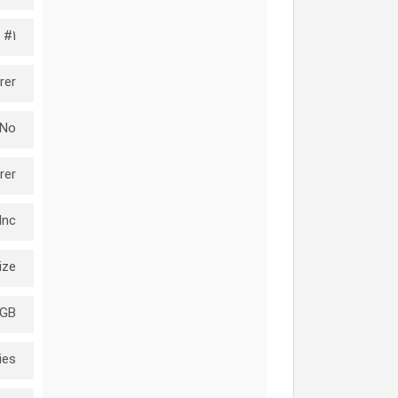
#1 in USB Flash Drives
rer
No
rer
nc.
ize
8GB
ies