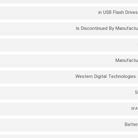
Is Discontinued By Manufactu
Manufactu
Western Digital Technologies I
S
12
Batter