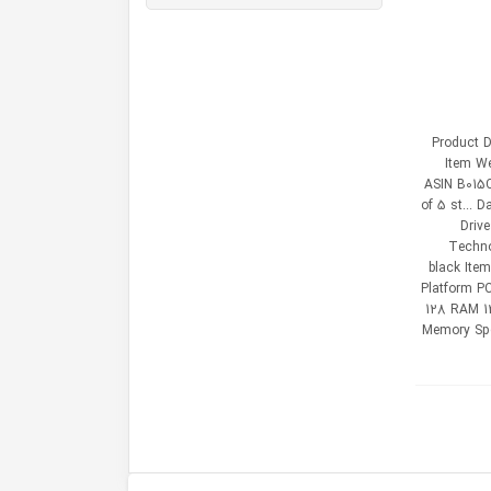
Product Dim
Item We
ASIN B015C
of 5 st... 
Driv
Techno
black Ite
Platform P
128 RAM 1
Memory Spe