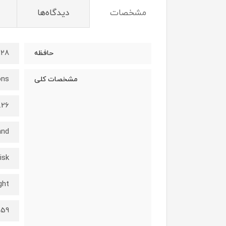
مشخصات
دیدگاه‌ها
۱۲۸ گیگابای
حافظه
ons
مشخصات کلی
1.67 x 0.52 inches
and
isk
ght
 ounces