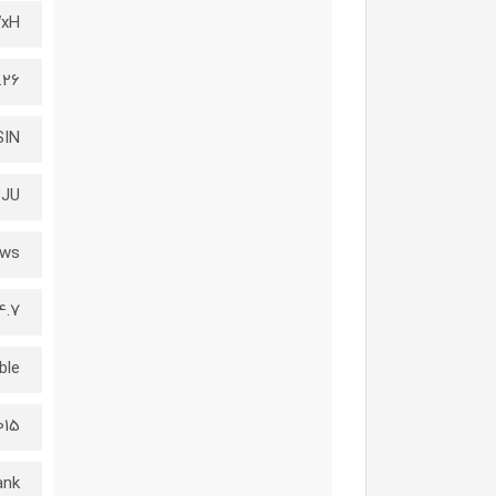
WxH
1.67 x 0.52 inches
SIN
PJU
ews
f 5 stars 149,628 ratings 4.7 out of 5 stars
ble
015
ank