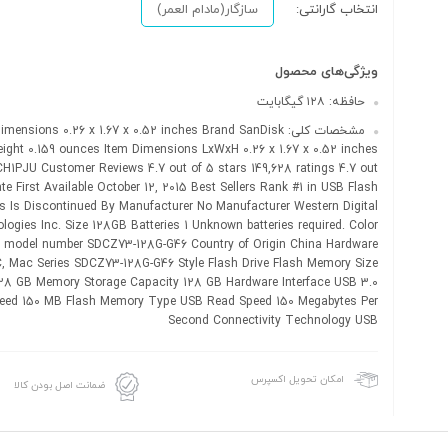
انتخاب گارانتی:
سازگار(مادام العمر)
ویژگی‌های محصول
حافظه: ۱۲۸ گیگابایت
مشخصات کلی: ensions 0.26 x 1.67 x 0.52 inches Brand SanDisk
ight 0.159 ounces Item Dimensions LxWxH 0.26 x 1.67 x 0.52 inches
H1PJU Customer Reviews 4.7 out of 5 stars 149,628 ratings 4.7 out
Date First Available October 12, 2015 Best Sellers Rank #1 in USB Flash
es Is Discontinued By Manufacturer No Manufacturer Western Digital
logies Inc. Size 128GB Batteries 1 Unknown batteries required. Color
m model number SDCZ73-128G-G46 Country of Origin China Hardware
C, Mac Series SDCZ73-128G-G46 Style Flash Drive Flash Memory Size
28 GB Memory Storage Capacity 128 GB Hardware Interface USB 3.0
ed 150 MB Flash Memory Type USB Read Speed 150 Megabytes Per
Second Connectivity Technology USB
امکان تحویل اکسپرس
ضمانت اصل بودن کالا