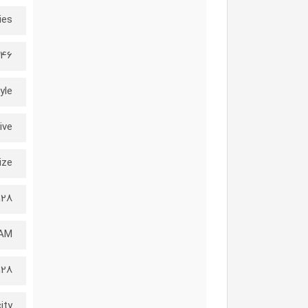
ies
G46
yle
ive
ize
128
AM
128 GB
ity