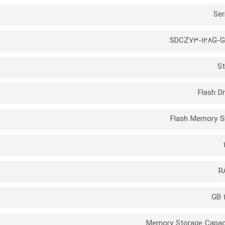
Ser
SDCZ73-128G-
St
Flash Dr
Flash Memory S
R
Memory Storage Capac