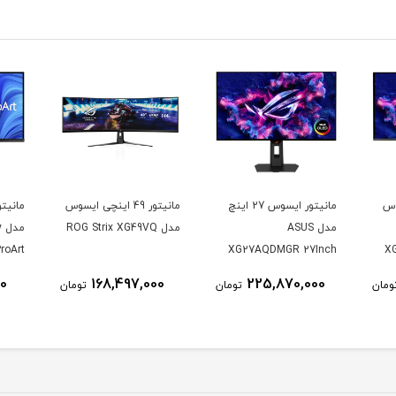
وس
مانیتور ایسوس 27 اینچ
مانیتور 49 اینچی ایسوس
مدل ASUS
مدل ROG Strix XG49VQ
م
roArt
XG27AQDMGR 27Inch
X
CV 32
WOLED 2560 × 1440
00
168,497,000
225,870,000
ومان
تومان
تومان
K UHD
240Hz 0.03ms 250Nits
nitor
Matte ROG OLED
XG27AQDMGR