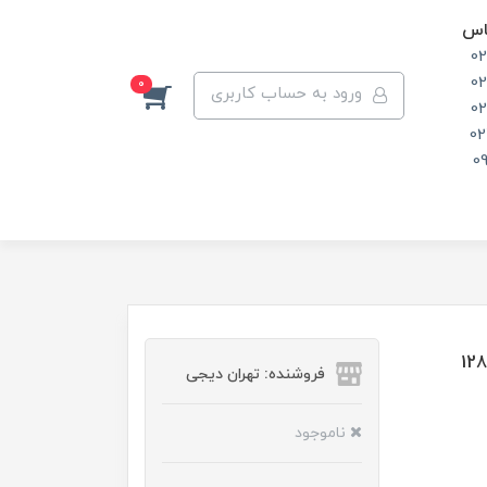
اس
0
0
0
ورود به حساب کاربری
0
02
0
فلش مموری سن دیسک مدل Ultra Flair CZ73 ظرفیت 128
فروشنده: تهران دیجی
ناموجود