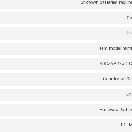
Co
bl
Item model num
SDCZ73-128G-
Country of Ori
Ch
Hardware Platf
PC, 