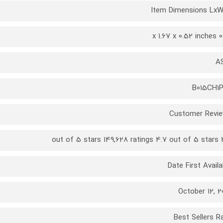
Item Dimensions Lx
0.26 x 
A
B015CH1
Customer Revi
4.7 out o
Date First Availa
October 12, 2
Best Sellers R