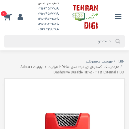
شماره های تماس
02166454781
0
02166454771
02166452986
02166452986
09126999838
خانه
فهرست محصولات
هارددیسک اکسترنال ای دیتا مدل HD650 ظرفیت 2 ترابایت ا Adata
DashDrive Durable HD650 2TB External HDD