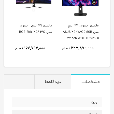
مانیتور ایسوس 27 اینچ
مانیتور 49 اینچی ایسوس
مدل ASUS XG27AQDMGR
مدل ROG Strix XG49VQ
oArt
27Inch WOLED 2560 ×
Inch
1440 240Hz 0.03ms
167,797,000
225,870,000
مان
تومان
تومان
itor
250Nits Matte ROG OLED
XG27AQDMGR
مشخصات
دیدگاه‌ها
وزن