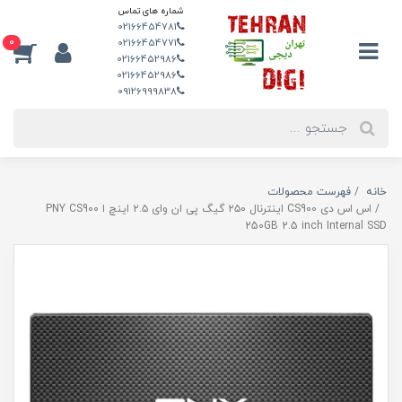
شماره های تماس
02166454781
0
02166454771
02166452986
02166452986
09126999838
خانه
فهرست محصولات
اس اس دی CS900 اینترنال ۲۵۰ گیگ پی ان وای ۲.۵ اینچ ا PNY CS900
250GB 2.5 inch Internal SSD