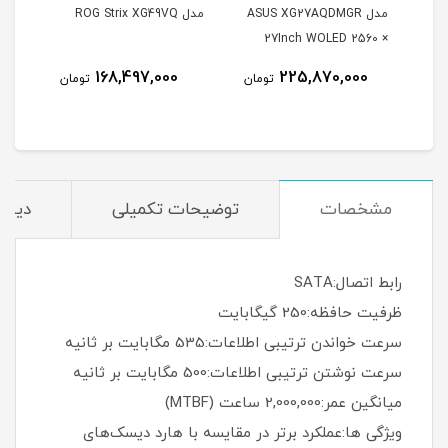
مدل ASUS XG27AQDMGR
مدل ROG Strix XG49VQ
oArt
27Inch WOLED 2560 ×
Inch
1440 240Hz 0.03ms
168,497,000
225,870,000
مان
تومان
تومان
itor
250Nits Matte ROG OLED
XG27AQDMGR
مشخصات
توضیحات تکمیلی
دیدگا
رابط اتصال:SATA
ظرفیت حافظه:250 گیگابایت
سرعت خواندن ترتیبی اطلاعات:535 مگابایت بر ثانیه
سرعت نوشتن ترتیبی اطلاعات:500 مگابایت بر ثانیه
میانگین عمر:2,000,000 ساعت (MTBF)
ویژگی ها:عملکرد برتر در مقایسه با هارد دیسک‌های