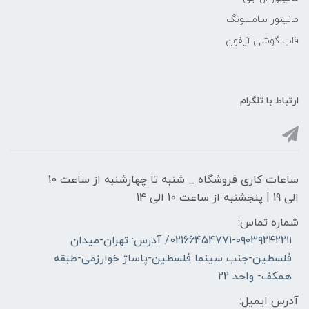
مانیتور سامسونگ
قاب گوشی آیفون
ارتباط با تلگرام
ساعات کاری فروشگاه _ شنبه تا چهارشنبه از ساعت 10
الی 19 | پنجشنبه از ساعت 10 الی 14
شماره تماس:
02166454771-۰۹۰۳۹۲۴۲۲۱۱/ آدرس: تهران-میدان
فلسطین-جنب سینما فلسطین-پاساژ خوارزمی-طبقه
همکف- واحد 22
آدرس ایمیل: