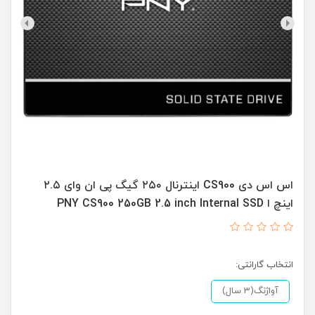
اس اس دی CS900 اینترنال ۲۵۰ گیگ پی ان وای ۲.۵
اینچ ا PNY CS900 250GB 2.5 inch Internal SSD
انتخاب گارانتی:
آواژنگ(3 سال)