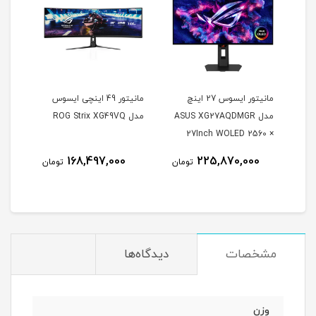
مانیتور ایسوس 27 اینچ
مانیتور 49 اینچی ایسوس
مدل ASUS XG27AQDMGR
مدل ROG Strix XG49VQ
oArt
27Inch WOLED 2560 ×
Inch
1440 240Hz 0.03ms
168,497,000
225,870,000
مان
تومان
تومان
itor
250Nits Matte ROG OLED
XG27AQDMGR
مشخصات
دیدگاه‌ها
وزن