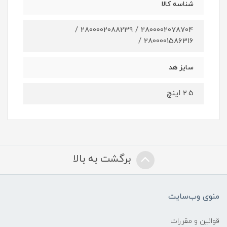
شناسه کالا
2800002078704 / 2800002088239 /
2800001586316 /
سایز هد
2.5 اینچ
برگشت به بالا
منوی وب‌سایت
قوانین و مقررات