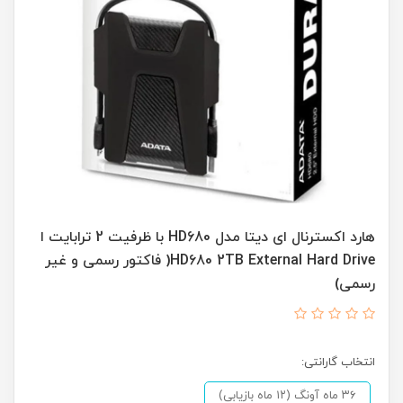
هارد اکسترنال ای دیتا مدل HD680 با ظرفیت 2 ترابایت ا
HD680 2TB External Hard Drive( فاکتور رسمی و غیر
رسمی)
انتخاب گارانتی:
۳۶ ماه آونگ (۱۲ ماه بازیابی)