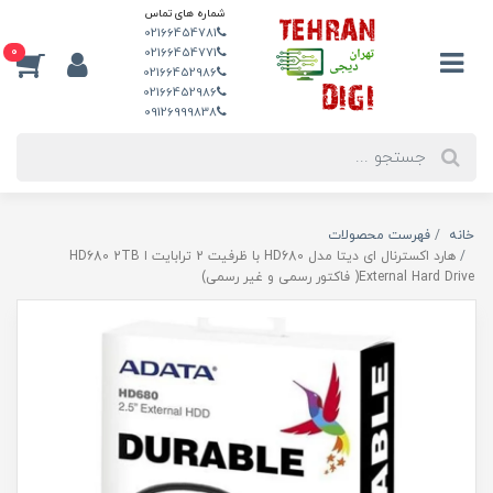
شماره های تماس
02166454781
0
02166454771
02166452986
02166452986
09126999838
خانه
فهرست محصولات
هارد اکسترنال ای دیتا مدل HD680 با ظرفیت 2 ترابایت ا HD680 2TB
External Hard Drive( فاکتور رسمی و غیر رسمی)