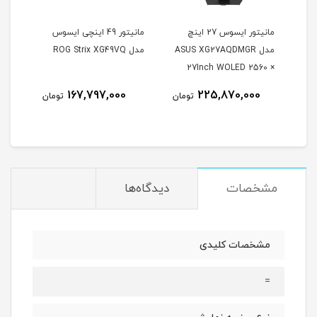
مانیتور ایسوس 27 اینچ
مانیتور 49 اینچی ایسوس
مدل ASUS XG27AQDMGR
مدل ROG Strix XG49VQ
oArt
27Inch WOLED 2560 ×
Inch
1440 240Hz 0.03ms
167,797,000
225,870,000
مان
تومان
تومان
itor
250Nits Matte ROG OLED
XG27AQDMGR
مشخصات
دیدگاه‌ها
مشخصات کلیدی
=