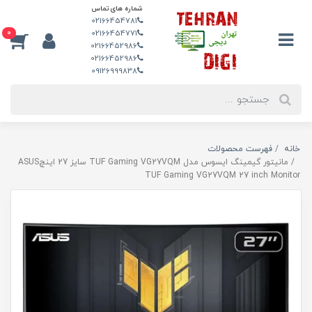
شماره های تماس
02166454781
0
02166454771
02166452986
02166452986
09126999838
خانه
فهرست محصولات
مانیتور گیمینگ ایسوس مدل TUF Gaming VG27VQM سایز 27 اینچASUS
TUF Gaming VG27VQM 27 inch Monitor