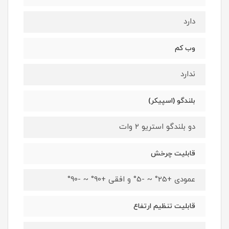
دارد
وب کم
ندارد
بلندگو (اسپیکر)
دو بلندگو استریو ۲ وات
قابلیت چرخش
عمودی +25° ~ -5° و افقی +90° ~ -90°
قابلیت تنظیم ارتفاع