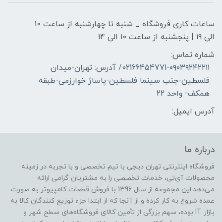
ساعات کاری فروشگاه _ شنبه تا چهارشنبه از ساعت 10
الی 19 | پنجشنبه از ساعت 10 الی 14
شماره تماس:
02166454771-۰۹۰۳۹۲۴۲۲۱۱/ آدرس: تهران-میدان
فلسطین-جنب سینما فلسطین-پاساژ خوارزمی-طبقه
همکف- واحد 22
آدرس ایمیل:
درباره ما
فروشگاه اینترنتی تهران دیجی با تیم تخصصی و با تجربه در زمینه
محصولات آی‌تی، خدمات تخصصی را به مشتریان گرامی ارائه
می‌دهد.این مجموعه از سال 1396 با فروش قطعات کامپیوتر به صورت
عمده شروع به کار کرده و از آنجا که از ابتدا جزء توزیع کنندگان کالا به
بازار IT بوده، سهم بزرگی از تأمین کالای فروشگاه‌های سطح شهر و