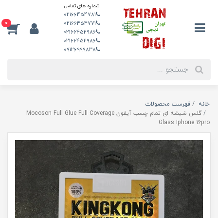
شماره های تماس
02166454781
0
02166454771
02166452986
02166452986
09126999838
خانه
فهرست محصولات
گلس شیشه ای تمام چسب آیفون Mocoson Full Glue Full Coverage
Glass Iphone 16pro