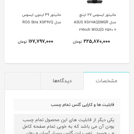
مانیتور ایسوس 27 اینچ
مانیتور 49 اینچی ایسوس
مدل ASUS XG27AQDMGR
مدل ROG Strix XG49VQ
oArt
27Inch WOLED 2560 ×
Inch
1440 240Hz 0.03ms
167,797,000
225,870,000
مان
تومان
تومان
itor
250Nits Matte ROG OLED
XG27AQDMGR
مشخصات
دیدگاه‌ها
قابلیت ها و کارایی گلس تمام چسب
یکی دیگر از قابلیت های این محصول تمام چسب
بودن آن می باشد که به خوبی تمام صفحه کامل
می چسبد . نصب این گلس بسیار آسان و روان