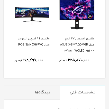
مانیتور ایسوس 27 اینچ
مانیتور 49 اینچی ایسوس
مدل ASUS XG27AQDMGR
مدل ROG Strix XG49VQ
oArt
27Inch WOLED 2560 ×
Inch
1440 240Hz 0.03ms
168,497,000
225,870,000
مان
تومان
تومان
itor
250Nits Matte ROG OLED
XG27AQDMGR
مشخصات فنی
دیدگاه‌ها