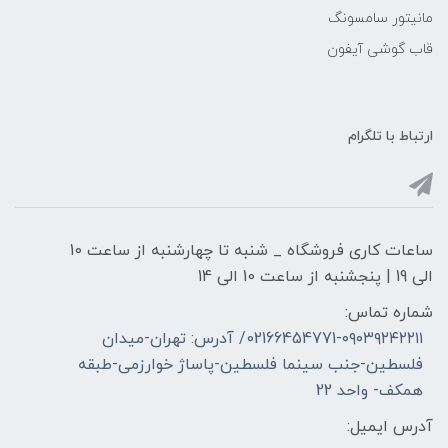
مانیتور سامسونگ
قاب گوشی آیفون
ارتباط با تلگرام
ساعات کاری فروشگاه _ شنبه تا چهارشنبه از ساعت 10
الی 19 | پنجشنبه از ساعت 10 الی 14
شماره تماس:
02166454771-۰۹۰۳۹۲۴۲۲۱۱/ آدرس: تهران-میدان
فلسطین-جنب سینما فلسطین-پاساژ خوارزمی-طبقه
همکف- واحد 22
آدرس ایمیل: