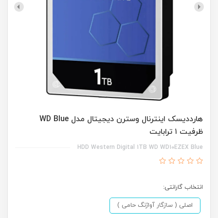
هارددیسک اینترنال وسترن دیجیتال مدل WD Blue
ظرفیت ۱ ترابایت
HDD Western Digital 1TB WD WD10EZEX Blue
انتخاب گارانتی:
اصلی ( سازگار آواژنگ حامی )