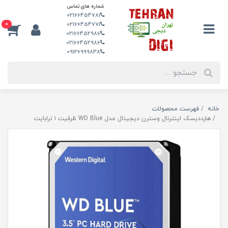
شماره های تماس
02166454781
0
02166454771
02166452986
02166452986
09126999838
خانه
فهرست محصولات
هارددیسک اینترنال وسترن دیجیتال مدل WD Blue ظرفیت ۱ ترابایت