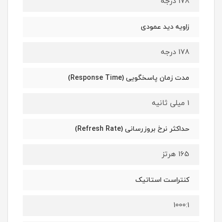
178 درجه
زاویه دید عمودی
178 درجه
مدت زمان پاسخگویی (Response Time)
1 میلی ثانیه
حداکثر نرخ بروزرسانی (Refresh Rate)
165 هرتز
کنتراست استاتیک
1000:1