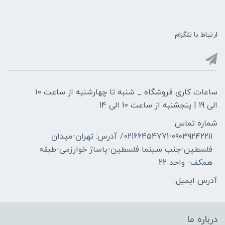
ارتباط با تلگرام
ساعات کاری فروشگاه _ شنبه تا چهارشنبه از ساعت 10
الی 19 | پنجشنبه از ساعت 10 الی 14
شماره تماس:
02166454771-۰۹۰۳۹۲۴۲۲۱۱/ آدرس: تهران-میدان
فلسطین-جنب سینما فلسطین-پاساژ خوارزمی-طبقه
همکف- واحد 22
آدرس ایمیل:
درباره ما