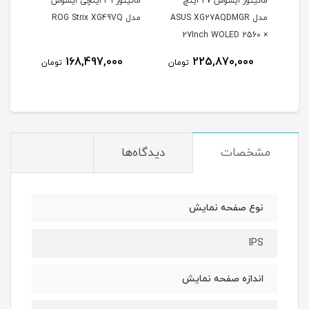
مانیتور ایسوس 27 اینچ
مانیتور 49 اینچی ایسوس
مدل ASUS XG27AQDMGR
مدل ROG Strix XG49VQ
oArt
27Inch WOLED 2560 ×
Inch
1440 240Hz 0.03ms
168,497,000
225,870,000
مان
تومان
تومان
itor
250Nits Matte ROG OLED
XG27AQDMGR
مشخصات
دیدگاه‌ها
نوع صفحه نمایش
IPS
اندازه صفحه نمایش