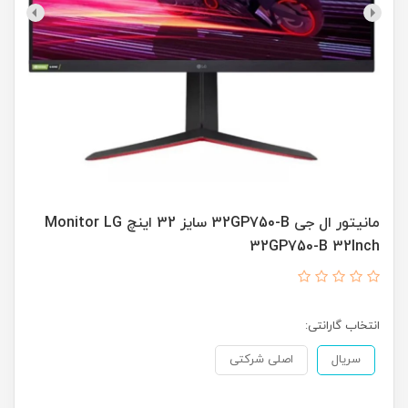
مانیتور ال جی 32GP750-B سایز 32 اینچ Monitor LG
32GP750-B 32Inch
انتخاب گارانتی:
سریال
اصلی شرکتی