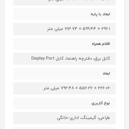
ابعاد با پایه
292.1 × 599.44 × 713.74 میلی متر
اقلام همراه
کابل برق، دفترچه راهنما، کابل Display Port
ابعاد
226.06 × 556.26 × 792.48 میلی متر
نوع کاربری
طراحی، گیمینگ، اداری-خانگی