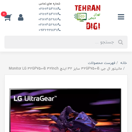
شماره های تماس
02166454781
0
02166454771
02166452986
02166452986
09126999838
خانه
فهرست محصولات
مانیتور ال جی 32GP750-B سایز 32 اینچ Monitor LG 32GP750-B 32Inch