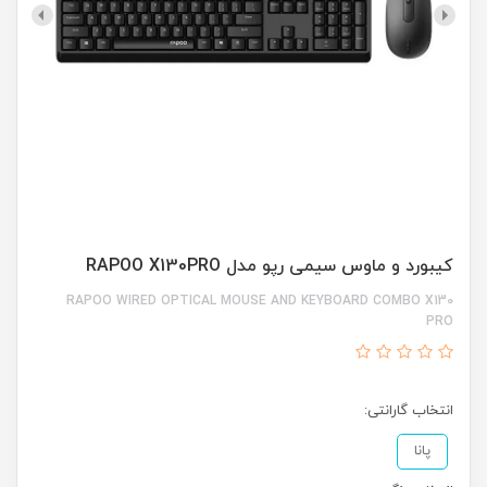
کیبورد و ماوس سیمی رپو مدل RAPOO X130PRO
RAPOO WIRED OPTICAL MOUSE AND KEYBOARD COMBO X130
PRO
انتخاب گارانتی:
پانا