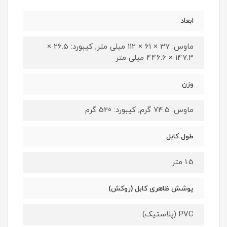
ابعاد
ماوس: 37 × 61 × 112 میلی متر, کیبورد: 26.5 ×
147.3 × 446.6 میلی متر
وزن
ماوس: 74.5 گرم, کیبورد: 520 گرم
طول کابل
1.5 متر
پوشش ظاهری کابل (روکش)
PVC (پلاستیک)