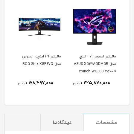
مانیتور ایسوس 27 اینچ
مانیتور 49 اینچی ایسوس
مدل ASUS XG27AQDMGR
مدل ROG Strix XG49VQ
oArt
27Inch WOLED 2560 ×
Inch
1440 240Hz 0.03ms
168,497,000
225,870,000
مان
تومان
تومان
itor
250Nits Matte ROG OLED
XG27AQDMGR
مشخصات
دیدگاه‌ها