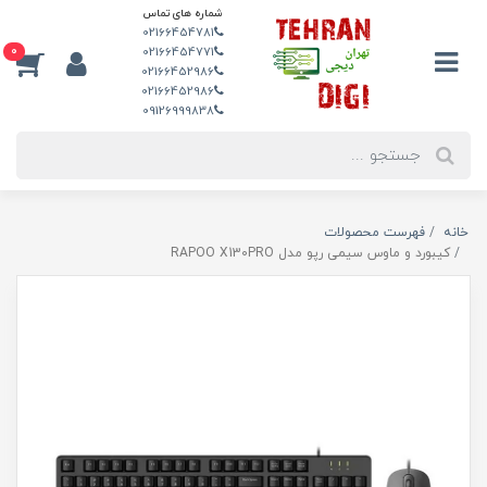
شماره های تماس
02166454781
0
02166454771
02166452986
02166452986
09126999838
خانه
فهرست محصولات
کیبورد و ماوس سیمی رپو مدل RAPOO X130PRO