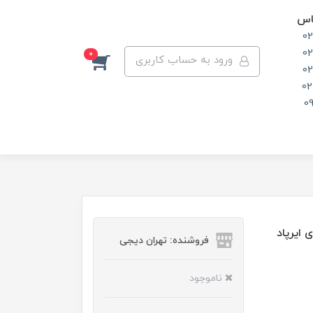
اس
0
0
0
ورود به حساب کاربری
0
02
0
LuxCra مناسب برای ایرپاد
فروشنده: تهران دیجی
ناموجود