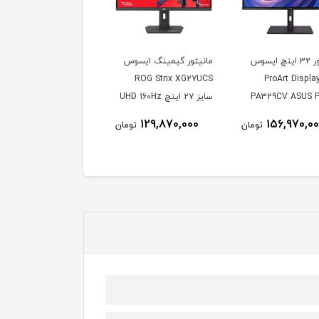
مانیتور 32 اینچ ایسوس
مانیتور گیمینگ ایسوس
دل ProArt Display
ROG Strix XG27UCS
PA329CV ASUS P
سایز ۲۷ اینچ UHD 160Hz
1ms
Display PA329
129,870,000
156,970,0
تومان
تومان
Inch IPS 4
Mo