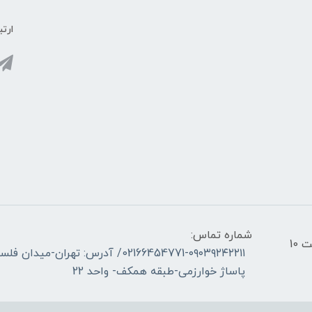
ارتب
شماره تماس:
ساعات کاری فروشگاه _ شنبه تا چهارشنبه از ساعت 10
02166454771-۰۹۰۳۹۲۴۲۲۱۱/ آدرس: ته
پاساژ خوارزمی-طبقه همکف- واحد 22