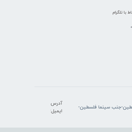
اط با تلگرام
آدرس
ران-میدان فلسطین-جنب سینما فلسطین-
ایمیل: