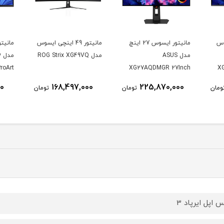
وس
مانیتور ایسوس 27 اینچ
مانیتور 49 اینچی ایسوس
مدل ASUS
مدل ROG Strix XG49VQ
م
roArt
XG27AQDMGR 27Inch
X
CV 32
WOLED 2560 × 1440
00
168,497,000
225,870,000
ومان
تومان
تومان
K UHD
240Hz 0.03ms 250Nits
nitor
Matte ROG OLED
XG27AQDMGR
 اپل ایرپاد 3