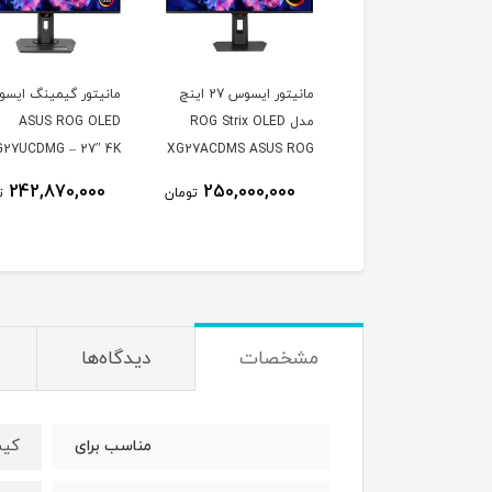
یتور گیمینگ ایسوس
مانیتور ایسوس 27 اینچ
مانیتور گیمینگ ایس
ROG Strix XG27AC
مدل ROG Strix OLED
ASUS ROG OLED
سایز ۲۷ اینچ OLED ۳۶۰
XG27ACDMS ASUS ROG
G27UCDMG – 27″ 4K
ز
Strix XG27ACDMS
QD-OLED 240Hz
242,870,000
250,000,000
260,000,000
تومان
تومان
ت
26.5inch QD-OLED 2560
× 1440 280Hz 0.03ms
250Nits Matte
مشخصات
دیدگاه‌ها
کیس
مناسب برای