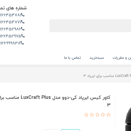
شماره های تم
2166454781
2166454771
2166452986
166452975
9126999838
ن و مقررات
سبدخرید
تماس با ما
کاور کیس ایرپاد کی-دوو مدل ft Plus
3