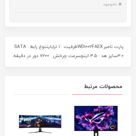
ناموجود
پارت نامبر:WD1002FAEXظرفیت : 1 ترابایتنوع رابط : SATA
3.0سایز هد : 3.5 اینچسرعت چرخش : 7200 دور در دقیقه.
محصولات مرتبط