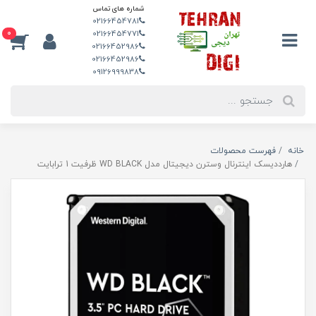
شماره های تماس
02166454781
0
02166454771
02166452986
02166452986
09126999838
خانه
فهرست محصولات
هارددیسک اینترنال وسترن دیجیتال مدل WD BLACK ظرفیت 1 ترابایت