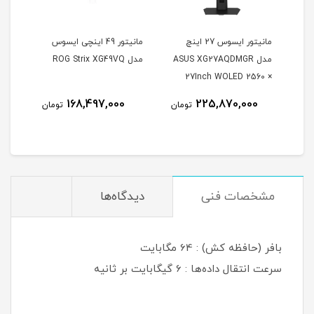
مانیتور ایسوس 27 اینچ
مانیتور 49 اینچی ایسوس
مدل ASUS XG27AQDMGR
مدل ROG Strix XG49VQ
oArt
27Inch WOLED 2560 ×
Inch
1440 240Hz 0.03ms
168,497,000
225,870,000
مان
تومان
تومان
itor
250Nits Matte ROG OLED
XG27AQDMGR
مشخصات فنی
دیدگاه‌ها
بافر (حافظه کش) : 64 مگابایت
سرعت انتقال داده‌ها : 6 گیگابایت بر ثانیه