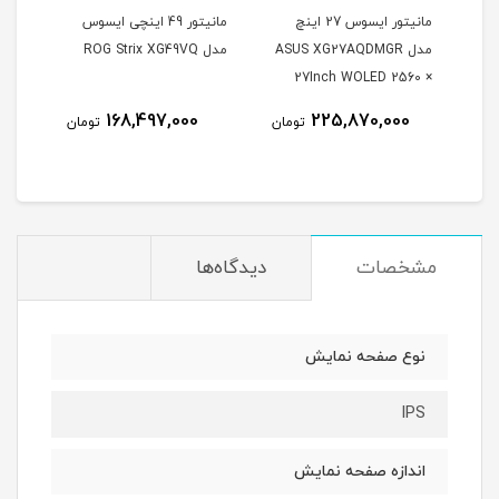
مانیتور ایسوس 27 اینچ
مانیتور 49 اینچی ایسوس
مدل ASUS XG27AQDMGR
مدل ROG Strix XG49VQ
oArt
27Inch WOLED 2560 ×
Inch
1440 240Hz 0.03ms
168,497,000
225,870,000
مان
تومان
تومان
itor
250Nits Matte ROG OLED
XG27AQDMGR
مشخصات
دیدگاه‌ها
نوع صفحه نمایش
IPS
اندازه صفحه نمایش