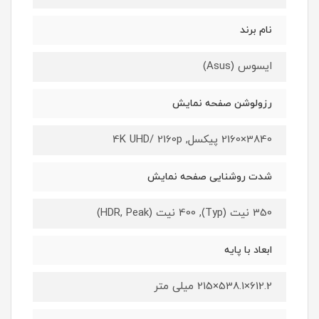
نام برند
ایسوس (Asus)
رزولوشن صفحه نمایش
3840×2160 پیکسل, 4K UHD/ 2160p
شدت روشنایی صفحه نمایش
350 نیت (Typ), 400 نیت (HDR, Peak)
ابعاد با پایه
612.2×538.1×215 میلی متر