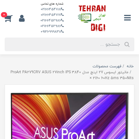
شماره های تماس
02166454781
0
02166454771
02166452986
02166452986
09126999838
خانه
فهرست محصولات
مانیتور ایسوس 27 اینچ مدل ProArt PA279CRV ASUS 27inch IPS 3840
× 2160 60Hz 5ms 350Nits