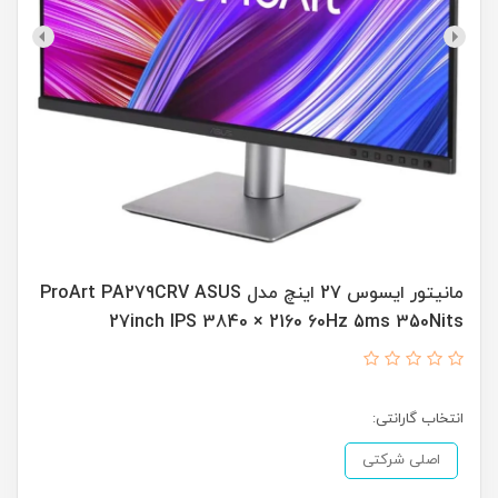
مانیتور ایسوس 27 اینچ مدل ProArt PA279CRV ASUS
27inch IPS 3840 × 2160 60Hz 5ms 350Nits
انتخاب گارانتی:
اصلی شرکتی