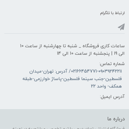
ارتباط با تلگرام
ساعات کاری فروشگاه _ شنبه تا چهارشنبه از ساعت 10
الی 19 | پنجشنبه از ساعت 10 الی 14
شماره تماس:
02166454771-۰۹۰۳۹۲۴۲۲۱۱/ آدرس: تهران-میدان
فلسطین-جنب سینما فلسطین-پاساژ خوارزمی-طبقه
همکف- واحد 22
آدرس ایمیل:
درباره ما
فروشگاه اینترنتی تهران دیجی با تیم تخصصی و با تجربه در زمینه