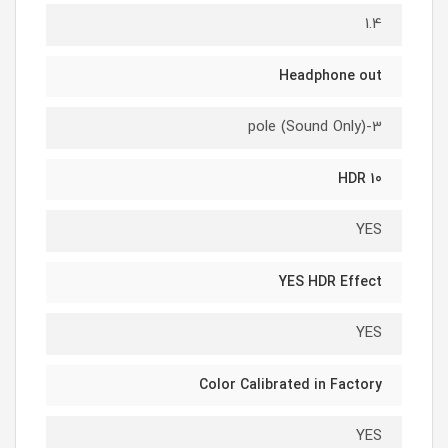
1.4
Headphone out
3-pole (Sound Only)
HDR 10
YES
YES HDR Effect
YES
Color Calibrated in Factory
YES