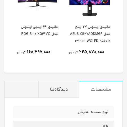
مانیتور ایسوس 27 اینچ
مانیتور 49 اینچی ایسوس
مدل ASUS XG27AQDMGR
مدل ROG Strix XG49VQ
oArt
27Inch WOLED 2560 ×
Inch
1440 240Hz 0.03ms
168,497,000
225,870,000
مان
تومان
تومان
itor
250Nits Matte ROG OLED
XG27AQDMGR
مشخصات
دیدگاه‌ها
نوع صفحه نمایش
VA