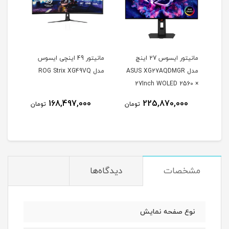
مانیتور ایسوس 27 اینچ
مانیتور 49 اینچی ایسوس
مدل ASUS XG27AQDMGR
مدل ROG Strix XG49VQ
oArt
27Inch WOLED 2560 ×
Inch
1440 240Hz 0.03ms
168,497,000
225,870,000
مان
تومان
تومان
itor
250Nits Matte ROG OLED
XG27AQDMGR
مشخصات
دیدگاه‌ها
نوع صفحه نمایش