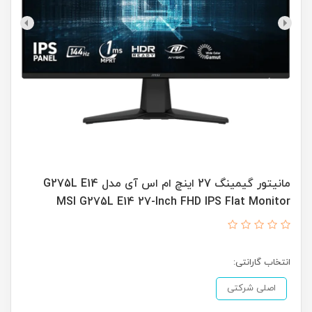
مانیتور گیمینگ 27 اینچ ام اس آی مدل G275L E14
MSI G275L E14 27-Inch FHD IPS Flat Monitor
انتخاب گارانتی:
اصلی شرکتی