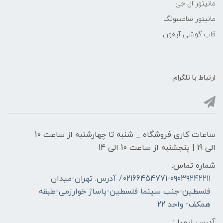
مانیتور ال جی
مانیتور سامسونگ
قاب گوشی آیفون
ارتباط با تلگرام
ساعات کاری فروشگاه _ شنبه تا چهارشنبه از ساعت 10
الی 19 | پنجشنبه از ساعت 10 الی 14
شماره تماس:
02166454771-۰۹۰۳۹۲۴۲۲۱۱/ آدرس: تهران-میدان
فلسطین-جنب سینما فلسطین-پاساژ خوارزمی-طبقه
همکف- واحد 22
آدرس ایمیل: