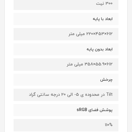
300 نیت
ابعاد با پایه
612×453×220 میلی متر
ابعاد بدون پایه
612×55.9×358 میلی متر
چرخش
Tilt در محدوده ی 5- الی 20 درجه سانتی گراد
پوشش فضای sRGB
110%