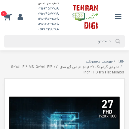
شماره های تماس
02166454781
0
02166454771
02166452986
02166452986
09126999838
خانه
فهرست محصولات
مانیتور گیمینگ 27 اینچ ام اس آی مدل G275L E14 MSI G275L E14 27-
Inch FHD IPS Flat Monitor