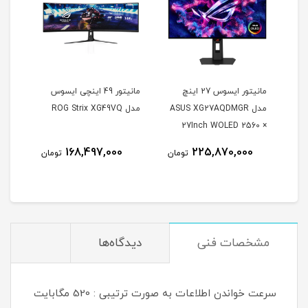
مانیتور ایسوس 27 اینچ
مانیتور 49 اینچی ایسوس
مدل ASUS XG27AQDMGR
مدل ROG Strix XG49VQ
oArt
27Inch WOLED 2560 ×
Inch
1440 240Hz 0.03ms
168,497,000
225,870,000
مان
تومان
تومان
itor
250Nits Matte ROG OLED
XG27AQDMGR
مشخصات فنی
دیدگاه‌ها
سرعت خواندن اطلاعات به صورت ترتیبی : 520 مگابایت