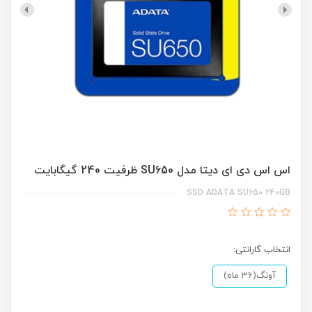
اس اس دی ای دیتا مدل SU650 ظرفیت 240 گیگابایت
SSD ADATA SU650 240GB
انتخاب گارانتی:
آونگ(36 ماه)