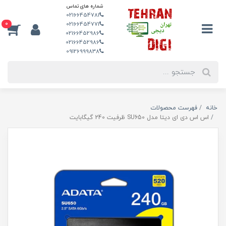
شماره های تماس
02166454781
0
02166454771
02166452986
02166452986
09126999838
خانه
فهرست محصولات
اس اس دی ای دیتا مدل SU650 ظرفیت 240 گیگابایت