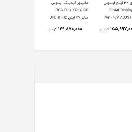
مانیتور 32 اینچ ایسوس
مانیتور گیمینگ ایسوس
دل ProArt Display
ROG Strix XG27UCS
PA329CV ASUS P
سایز ۲۷ اینچ UHD 160Hz
1ms
Display PA329
129,870,000
155,997,0
تومان
تومان
Inch IPS 4
Mo