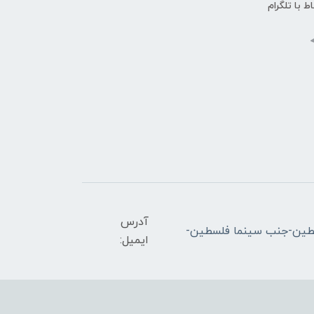
اط با تلگرام
آدرس
ران-میدان فلسطین-جنب سینما فلسطین-
ایمیل: