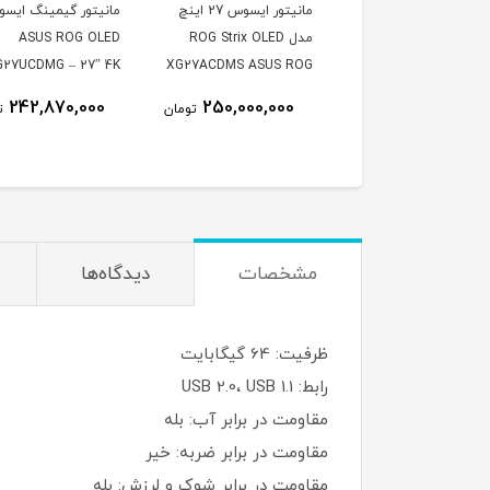
یتور گیمینگ ایسوس
مانیتور ایسوس 27 اینچ
مانیتور گیمینگ ایس
ROG Strix XG27AC
مدل ROG Strix OLED
ASUS ROG OLED
سایز ۲۷ اینچ OLED ۳۶۰
XG27ACDMS ASUS ROG
G27UCDMG – 27″ 4K
ز
Strix XG27ACDMS
QD-OLED 240Hz
242,870,000
250,000,000
260,000,000
تومان
تومان
ت
26.5inch QD-OLED 2560
× 1440 280Hz 0.03ms
250Nits Matte
مشخصات
دیدگاه‌ها
ظرفیت: 64 گیگابایت
رابط: USB 2.0، USB 1.1
مقاومت در برابر آب: بله
مقاومت در برابر ضربه: خیر
مقاومت در برابر شوک و لرزش: بله