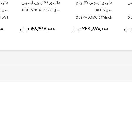
وس
مانیتور ایسوس 27 اینچ
مانیتور 49 اینچی ایسوس
مدل ASUS
مدل ROG Strix XG49VQ
م
roArt
XG27AQDMGR 27Inch
X
CV 32
WOLED 2560 × 1440
00
168,497,000
225,870,000
ومان
تومان
تومان
K UHD
240Hz 0.03ms 250Nits
nitor
Matte ROG OLED
XG27AQDMGR