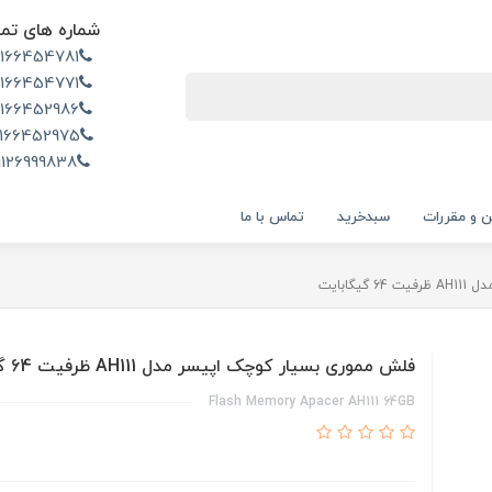
شماره های تم
2166454781
2166454771
2166452986
166452975
9126999838
ن و مقررات
سبدخرید
تماس با ما
گابایت
فلش مموری بسیار کوچک اپیسر مدل AH111 ظرفیت 64 گیگابایت
Flash Memory Apacer AH111 64GB