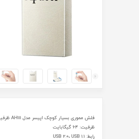
فلش مموری بسیار کوچک اپیسر مدل AH111 ظرفیت 64 گیگابایت
ظرفیت: 64 گیگابایت
رابط: USB 2.0، USB 1.1