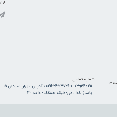
ارتب
شماره تماس:
ساعات کاری فروشگاه _ شنبه تا چهارشنبه از ساعت 10
02166454771-۰۹۰۳۹۲۴۲۲۱۱/ آدرس: ته
پاساژ خوارزمی-طبقه همکف- واحد 22