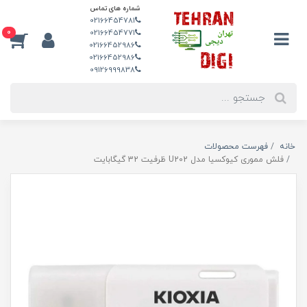
شماره های تماس
02166454781
0
02166454771
02166452986
02166452986
09126999838
خانه
فهرست محصولات
فلش مموری کیوکسیا مدل U202 ظرفیت 32 گیگابایت