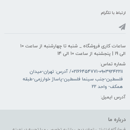
ارتباط با تلگرام
ساعات کاری فروشگاه _ شنبه تا چهارشنبه از ساعت 10
الی 19 | پنجشنبه از ساعت 10 الی 14
شماره تماس:
02166454771-۰۹۰۳۹۲۴۲۲۱۱/ آدرس: تهران-میدان
فلسطین-جنب سینما فلسطین-پاساژ خوارزمی-طبقه
همکف- واحد 22
آدرس ایمیل:
درباره ما
فروشگاه اینترنتی تهران دیجی با تیم تخصصی و با تجربه در زمینه