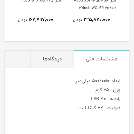
مدل ASUS XG27AQDMGR
مدل ROG Strix XG49VQ
oArt
27Inch WOLED 2560 ×
Inch
1440 240Hz 0.03ms
167,797,000
225,870,000
مان
تومان
تومان
itor
250Nits Matte ROG OLED
XG27AQDMGR
مشخصات فنی
دیدگاه‌ها
ابعاد :۵۰x۲۰x۱۰ میلی‌متر
وزن : ۷۵ گرم
رابط‌ها: USB ۲.۰
ظرفیت : ۳۲ گیگابایت