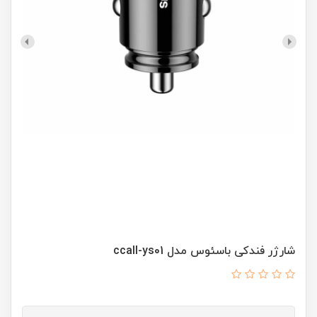
شارژر فندکی باسئوس مدل ccall-ys01