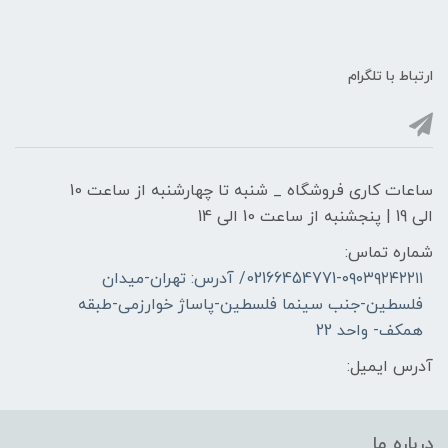
ارتباط با تلگرام
ساعات کاری فروشگاه _ شنبه تا چهارشنبه از ساعت 10
الی 19 | پنجشنبه از ساعت 10 الی 14
شماره تماس:
02166454771-۰۹۰۳۹۲۴۲۲۱۱/ آدرس: تهران-میدان
فلسطین-جنب سینما فلسطین-پاساژ خوارزمی-طبقه
همکف- واحد 22
آدرس ایمیل:
درباره ما