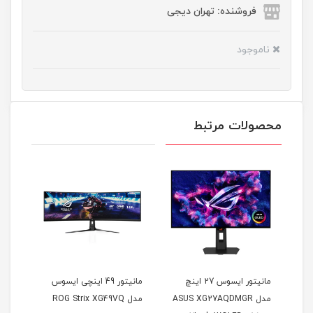
فروشنده: تهران دیجی
ناموجود
محصولات مرتبط
مانیتور ایسوس 27 اینچ
مانیتور 49 اینچی ایسوس
مدل ASUS XG27AQDMGR
مدل ROG Strix XG49VQ