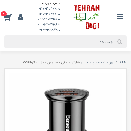
شماره های تماس
02166454781
0
02166454771
02166452986
02166452986
09126999838
خانه
فهرست محصولات
شارژر فندکی باسئوس مدل ccall-ys01