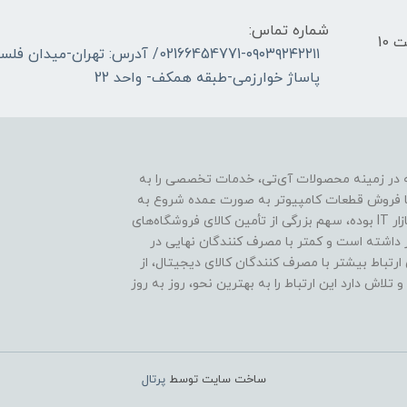
شماره تماس:
ساعات کاری فروشگاه _ شنبه تا چهارشنبه از ساعت 10
02166454771-۰۹۰۳۹۲۴۲۲۱۱/ آدرس: ته
پاساژ خوارزمی-طبقه همکف- واحد 22
ه در زمینه محصولات آی‌تی، خدمات تخصصی را به
یان گرامی ارائه می‌دهد.این مجموعه از سال 1396 با فروش قطعات کامپیوتر به صورت عمده شروع به
کار کرده و از آنجا که از ابتدا جزء توزیع کنندگان کالا به بازار IT بوده، سهم بزرگی از تأمین کالای فروشگاه‌های
 داشته است و کمتر با مصرف کنندگان نهایی در
 ارتباط بیشتر با مصرف کنندگان کالای دیجیتال، از
اش دارد این ارتباط را به بهترین نحو، روز به روز
ساخت سایت توسط
پرتال