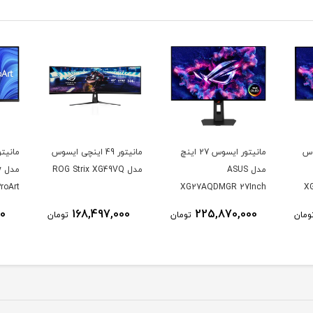
وس
مانیتور ایسوس 27 اینچ
مانیتور 49 اینچی ایسوس
مدل ASUS
مدل ROG Strix XG49VQ
م
roArt
XG27AQDMGR 27Inch
X
CV 32
WOLED 2560 × 1440
00
168,497,000
225,870,000
ومان
تومان
تومان
K UHD
240Hz 0.03ms 250Nits
nitor
Matte ROG OLED
XG27AQDMGR