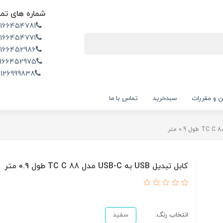
شماره های تم
2166454781
2166454771
2166452986
166452975
9126999838
ن و مقررات
سبدخرید
تماس با ما
کابل تبدیل USB به USB-C مدل TC C 88 طول 0.9 متر
انتخاب رنگ:
سفید