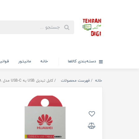
دسته‌بندی کالاها
خانه
مانیتور
قوانی
خانه
فهرست محصولات
کابل تبدیل USB به USB-C مدل TC C 88 طول 0.9 متر