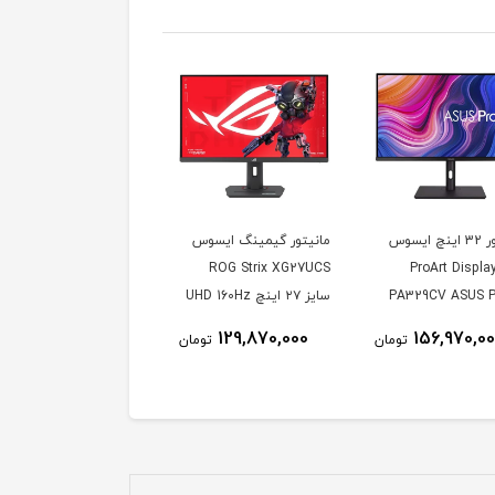
مانیتور 32 اینچ ایسوس
مانیتور گیمینگ ایسوس
دل ProArt Display
ROG Strix XG27UCS
PA329CV ASUS P
سایز ۲۷ اینچ UHD 160Hz
1ms
Display PA329
129,870,000
156,970,0
تومان
تومان
Inch IPS 4
Mo