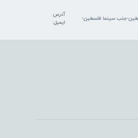
آدرس
ران-میدان فلسطین-جنب سینما فلسطین-
ایمیل: