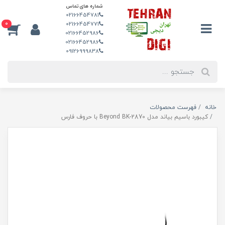
شماره های تماس
02166454781
0
02166454771
02166452986
02166452986
09126999838
خانه
فهرست محصولات
کیبورد باسیم بیاند مدل Beyond BK-2870 با حروف فارس