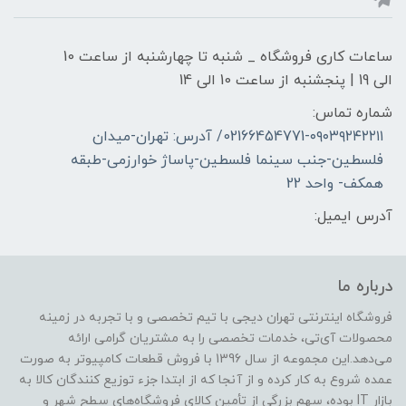
ساعات کاری فروشگاه _ شنبه تا چهارشنبه از ساعت 10
الی 19 | پنجشنبه از ساعت 10 الی 14
شماره تماس:
02166454771-۰۹۰۳۹۲۴۲۲۱۱/ آدرس: تهران-میدان
فلسطین-جنب سینما فلسطین-پاساژ خوارزمی-طبقه
همکف- واحد 22
آدرس ایمیل:
درباره ما
فروشگاه اینترنتی تهران دیجی با تیم تخصصی و با تجربه در زمینه
محصولات آی‌تی، خدمات تخصصی را به مشتریان گرامی ارائه
می‌دهد.این مجموعه از سال 1396 با فروش قطعات کامپیوتر به صورت
عمده شروع به کار کرده و از آنجا که از ابتدا جزء توزیع کنندگان کالا به
بازار IT بوده، سهم بزرگی از تأمین کالای فروشگاه‌های سطح شهر و