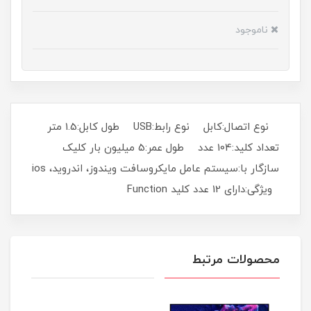
ناموجود
نوع اتصال:کابل نوع رابط:USB طول کابل:1.5 متر
تعداد کلید:104 عدد طول عمر:5 میلیون بار کلیک
سازگار با:سیستم عامل مایکروسافت ویندوز، اندروید، ios
ویژگی:دارای 12 عدد کلید Function
محصولات مرتبط