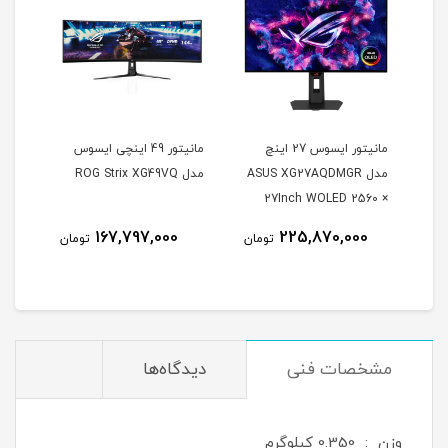
مانیتور ایسوس 27 اینچ
مانیتور 49 اینچی ایسوس
مدل ASUS XG27AQDMGR
مدل ROG Strix XG49VQ
oArt
27Inch WOLED 2560 ×
Inch
1440 240Hz 0.03ms
167,797,000
225,870,000
مان
تومان
تومان
itor
250Nits Matte ROG OLED
XG27AQDMGR
مشخصات فنی
دیدگاه‌ها
وزن : 0.350 کیلوگرم