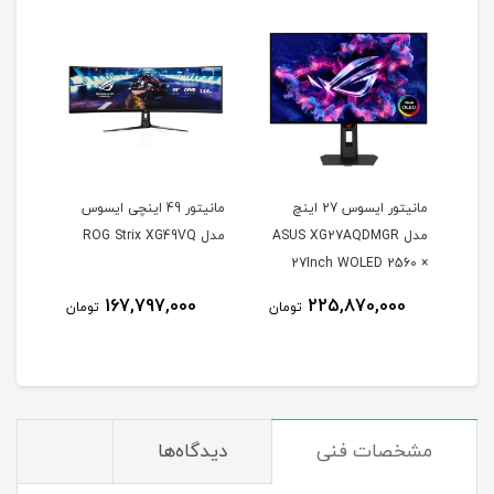
مانیتور ایسوس 27 اینچ
مانیتور 49 اینچی ایسوس
مدل ASUS XG27AQDMGR
مدل ROG Strix XG49VQ
oArt
27Inch WOLED 2560 ×
Inch
1440 240Hz 0.03ms
167,797,000
225,870,000
مان
تومان
تومان
itor
250Nits Matte ROG OLED
XG27AQDMGR
مشخصات فنی
دیدگاه‌ها