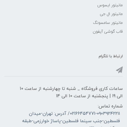
مانیتور ایسوس
مانیتور ال جی
مانیتور سامسونگ
قاب گوشی آیفون
ارتباط با تلگرام
ساعات کاری فروشگاه _ شنبه تا چهارشنبه از ساعت 10
الی 19 | پنجشنبه از ساعت 10 الی 14
شماره تماس:
02166454771-۰۹۰۳۹۲۴۲۲۱۱/ آدرس: تهران-میدان
فلسطین-جنب سینما فلسطین-پاساژ خوارزمی-طبقه