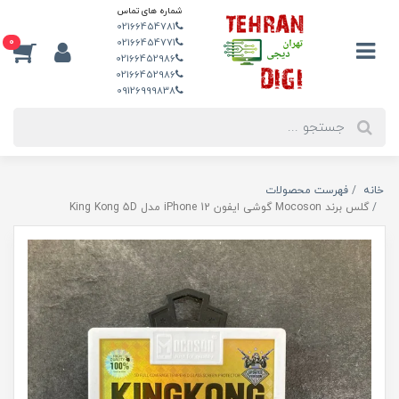
شماره های تماس
02166454781
0
02166454771
02166452986
02166452986
09126999838
خانه
فهرست محصولات
گلس برند Mocoson گوشی ایفون iPhone 12 مدل King Kong 5D