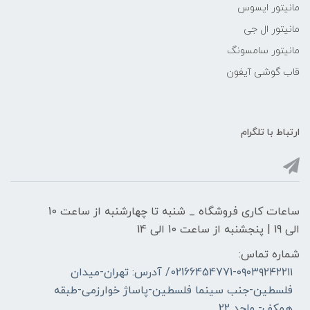
مانیتور ایسوس
مانیتور ال جی
مانیتور سامسونگ
قاب گوشی آیفون
ارتباط با تلگرام
ساعات کاری فروشگاه _ شنبه تا چهارشنبه از ساعت 10
الی 19 | پنجشنبه از ساعت 10 الی 14
شماره تماس:
02166454771-۰۹۰۳۹۲۴۲۲۱۱/ آدرس: تهران-میدان
فلسطین-جنب سینما فلسطین-پاساژ خوارزمی-طبقه
همکف- واحد 22