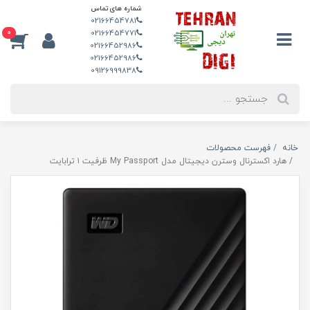
شماره های تماس
02166454781
0
02166454771
02166452986
02166452986
09126999838
خانه
فهرست محصولات
هارد اکسترنال وسترن دیجیتال مدل My Passport ظرفیت ۱ ترابایت