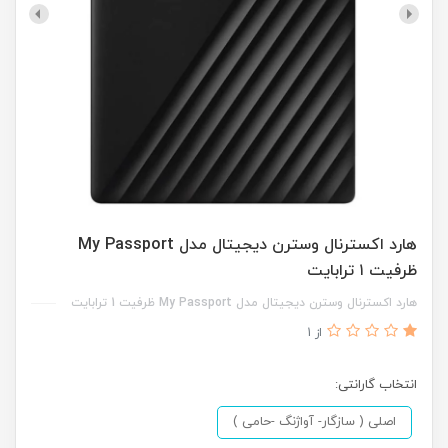
هارد اکسترنال وسترن دیجیتال مدل My Passport
ظرفیت ۱ ترابایت
هارد اکسترنال وسترن دیجیتال مدل My Passport ظرفیت 1 ترابایت
از 1
انتخاب گارانتی:
اصلی ( سازگار- آواژنگ -حامی )