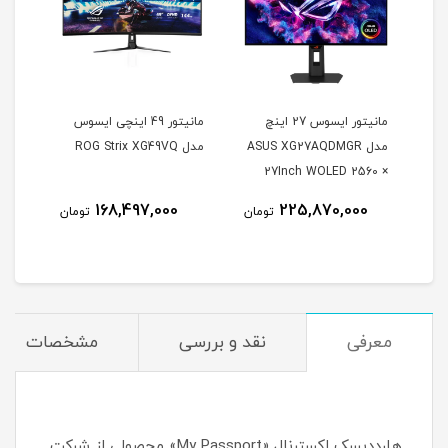
مانیتور ایسوس 27 اینچ
مانیتور 49 اینچی ایسوس
مدل ASUS XG27AQDMGR
مدل ROG Strix XG49VQ
oArt
27Inch WOLED 2560 ×
Inch
1440 240Hz 0.03ms
168,497,000
225,870,000
مان
تومان
تومان
itor
250Nits Matte ROG OLED
XG27AQDMGR
معرفی
نقد و بررسی
مشخصات
هارددیسک اکسترنال «My Passport» محصولی از شرکت