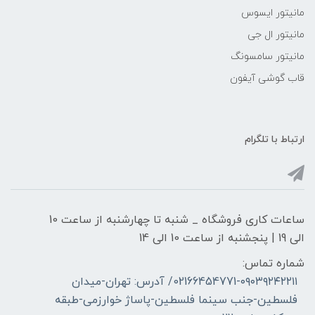
مانیتور ایسوس
مانیتور ال جی
مانیتور سامسونگ
قاب گوشی آیفون
ارتباط با تلگرام
ساعات کاری فروشگاه _ شنبه تا چهارشنبه از ساعت 10
الی 19 | پنجشنبه از ساعت 10 الی 14
شماره تماس:
02166454771-۰۹۰۳۹۲۴۲۲۱۱/ آدرس: تهران-میدان
فلسطین-جنب سینما فلسطین-پاساژ خوارزمی-طبقه