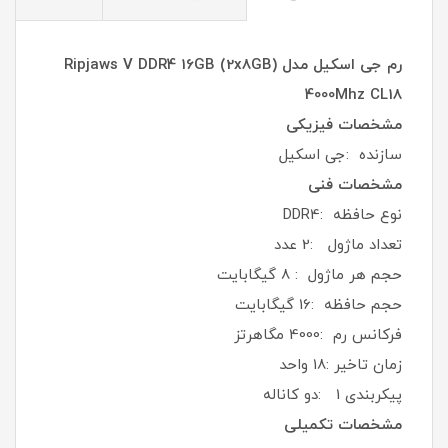
رم جی اسکیل مدل Ripjaws V DDR4 16GB (2x8GB)
4000Mhz CL18
مشخصات فیزیکی
سازنده :جی اسکیل
مشخصات فنی
نوع حافظه :DDR4
تعداد ماژول :2 عدد
حجم هر ماژول : 8 گیگابایت
حجم حافظه :16 گيگابايت
فرکانس رم :4000 مگاهرتز
زمان تاخیر :18 واحد
پیکربندی 1 :دو کاناله
مشخصات تکمیلی