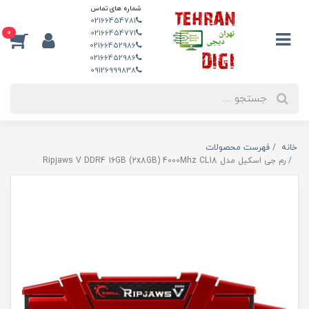
شماره های تماس
02166454781
0
02166454771
02166452986
02166452986
09126999838
خانه
فهرست محصولات
رم جی اسکیل مدل Ripjaws V DDR4 16GB (2x8GB) 4000Mhz CL18