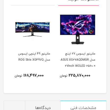
مانیتور ایسوس 27 اینچ
مانیتور 49 اینچی ایسوس
مدل ASUS XG27AQDMGR
مدل ROG Strix XG49VQ
oArt
27Inch WOLED 2560 ×
Inch
1440 240Hz 0.03ms
168,497,000
225,870,000
مان
تومان
تومان
itor
250Nits Matte ROG OLED
XG27AQDMGR
مشخصات فنی
دیدگاه‌ها