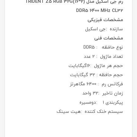
رم جی اسکیل مدل TRIDENT Z5 RGB 32G(16*2)
DDR5 6400 MHz CL32
مشخصات فیزیکی
سازنده :جی اسکیل
مشخصات فنی
نوع حافظه : DDR5
تعداد ماژول : 2 عدد
حجم هر ماژول :16گيگابايت
حجم حافظه : 32 گیگابایت
فرکانس رم : 6400 مگاهرتز
زمان تاخیر :32 واحد
پیکربندی 1 :دومسیره
سیستم خنک کننده :هیت سینک