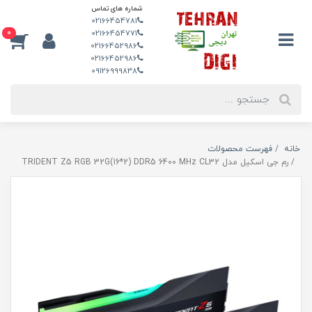
شماره های تماس
02166454781
0
02166454771
02166452986
02166452986
09126999838
خانه
فهرست محصولات
رم جی اسکیل مدل TRIDENT Z5 RGB 32G(16*2) DDR5 6400 MHz CL32