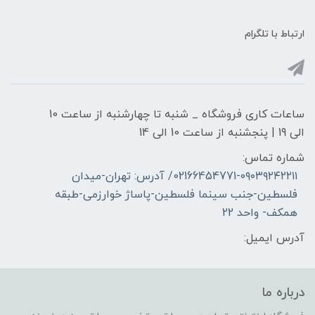
ارتباط با تلگرام
ساعات کاری فروشگاه _ شنبه تا چهارشنبه از ساعت 10
الی 19 | پنجشنبه از ساعت 10 الی 14
شماره تماس:
02166454771-۰۹۰۳۹۲۴۲۲۱۱/ آدرس: تهران-میدان
فلسطین-جنب سینما فلسطین-پاساژ خوارزمی-طبقه
همکف- واحد 22
آدرس ایمیل:
درباره ما