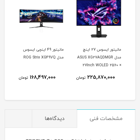
مانیتور ایسوس 27 اینچ
مانیتور 49 اینچی ایسوس
مدل ASUS XG27AQDMGR
مدل ROG Strix XG49VQ
oArt
27Inch WOLED 2560 ×
Inch
1440 240Hz 0.03ms
168,497,000
225,870,000
مان
تومان
تومان
itor
250Nits Matte ROG OLED
XG27AQDMGR
مشخصات فنی
دیدگاه‌ها