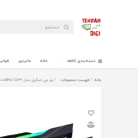
دسته‌بندی کالاها
خانه
مانیتور
قوانی
خانه
فهرست محصولات
رم جی اسکیل مدل TRIDENT Z5 RGB 32G(16*2) DDR5 6000MHz CL36