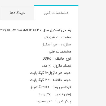
مشخصات فنی
دیدگاه‌ها
رم جی اسکیل مدل TRIDENT Z5 RGB 32G(16*2) DDR5 6000MHz CL36
مشخصات فیزیکی
سازنده : جی اسکیل
مشخصات فنی
نوع حافظه : DDR5
تعداد ماژول :2 عدد
حجم هر ماژول:16 گيگابايت
حجم حافظه :32 گیگابایت
فرکانس رم : 6000مگاهرتز
زمان تاخیر :36 واحد
پیکربندی ۱ : دومسیره