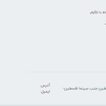
اط با تلگرام
آدرس
ران-میدان فلسطین-جنب سینما فلسطین-
ایمیل: