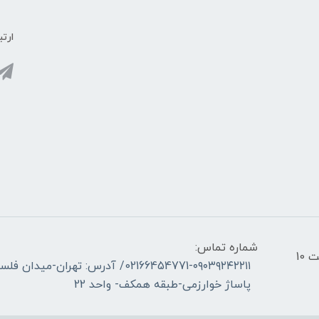
ارتب
شماره تماس:
ساعات کاری فروشگاه _ شنبه تا چهارشنبه از ساعت 10
02166454771-۰۹۰۳۹۲۴۲۲۱۱/ آدرس: ته
پاساژ خوارزمی-طبقه همکف- واحد 22