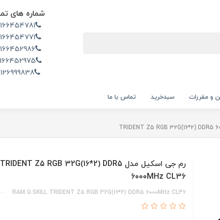
شماره های تم
2166454781
2166454771
2166452986
166452975
9126999838
ن و مقررات
سبدخرید
تماس با ما
رم جی اسکیل مدل TRIDENT Z5 RGB 32G(16*2) DDR5
6000MHz CL36
RAM G.SKILL TRIDENT Z5 RGB 32G(16*2) DDR5 6000MHz CL36