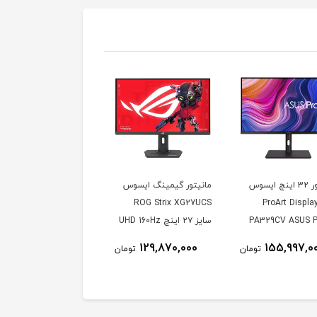
مانیتور 32 اینچ ایسوس
مانیتور گیمینگ ایسوس
دل ProArt Display
ROG Strix XG27UCS
PA329CV ASUS P
سایز ۲۷ اینچ UHD 160Hz
1ms
Display PA329
129,870,000
155,997,0
تومان
تومان
Inch IPS 4
Mo