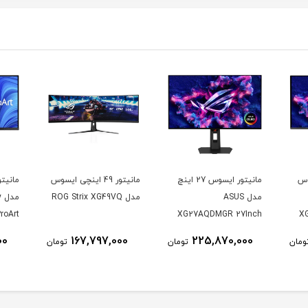
وس
مانیتور ایسوس 27 اینچ
مانیتور 49 اینچی ایسوس
مدل ASUS
مدل ROG Strix XG49VQ
م
roArt
XG27AQDMGR 27Inch
X
CV 32
WOLED 2560 × 1440
00
167,797,000
225,870,000
ومان
تومان
تومان
K UHD
240Hz 0.03ms 250Nits
nitor
Matte ROG OLED
XG27AQDMGR