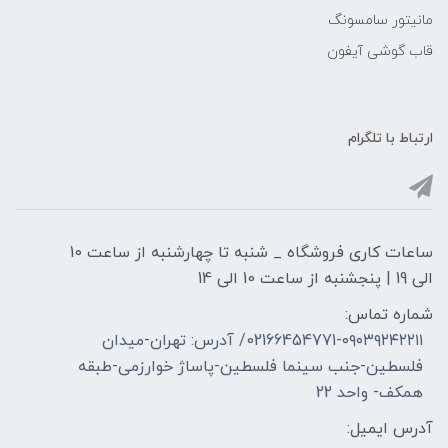
مانیتور سامسونگ
قاب گوشی آیفون
ارتباط با تلگرام
ساعات کاری فروشگاه _ شنبه تا چهارشنبه از ساعت 10
الی 19 | پنجشنبه از ساعت 10 الی 14
شماره تماس:
02166454771-۰۹۰۳۹۲۴۲۲۱۱/ آدرس: تهران-میدان
فلسطین-جنب سینما فلسطین-پاساژ خوارزمی-طبقه
همکف- واحد 22
آدرس ایمیل: