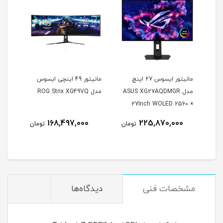
مانیتور ایسوس 27 اینچ
مانیتور 49 اینچی ایسوس
مدل ASUS XG27AQDMGR
مدل ROG Strix XG49VQ
oArt
27Inch WOLED 2560 ×
Inch
1440 240Hz 0.03ms
168,497,000
225,870,000
مان
تومان
تومان
itor
250Nits Matte ROG OLED
XG27AQDMGR
مشخصات فنی
دیدگاه‌ها