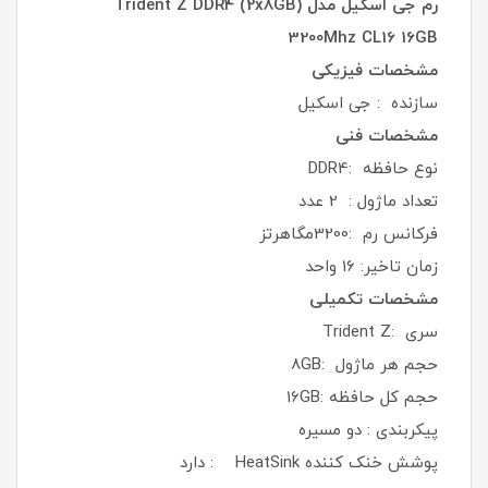
رم جی اسکیل مدل Trident Z DDR4 (2x8GB)
3200Mhz CL16 16GB
مشخصات فیزیکی
سازنده : جی اسکیل
مشخصات فنی
نوع حافظه :DDR4
تعداد ماژول : 2 عدد
فرکانس رم :3200مگاهرتز
زمان تاخیر: 16 واحد
مشخصات تکمیلی
سری :Trident Z
حجم هر ماژول :8GB
حجم کل حافظه :16GB
پیکربندی : دو مسیره
پوشش خنک کننده HeatSink : دارد