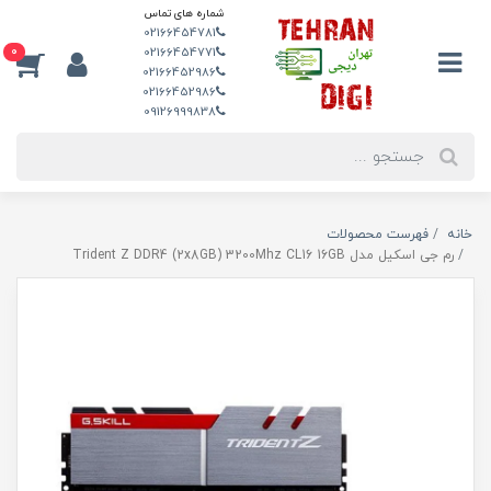
شماره های تماس
02166454781
0
02166454771
02166452986
02166452986
09126999838
خانه
فهرست محصولات
رم جی اسکیل مدل Trident Z DDR4 (2x8GB) 3200Mhz CL16 16GB