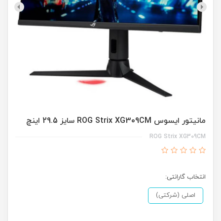
مانیتور ایسوس ROG Strix XG309CM سایز 29.5 اینچ
ROG Strix XG309CM
انتخاب گارانتی:
اصلی (‌شرکتی)