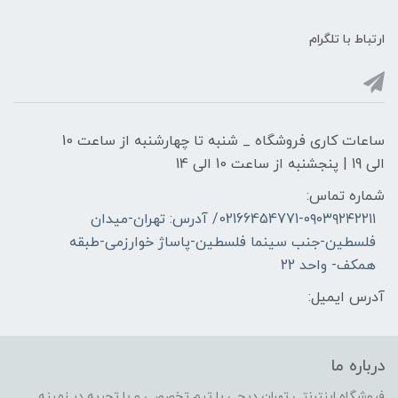
ارتباط با تلگرام
ساعات کاری فروشگاه _ شنبه تا چهارشنبه از ساعت 10
الی 19 | پنجشنبه از ساعت 10 الی 14
شماره تماس:
02166454771-۰۹۰۳۹۲۴۲۲۱۱/ آدرس: تهران-میدان
فلسطین-جنب سینما فلسطین-پاساژ خوارزمی-طبقه
همکف- واحد 22
آدرس ایمیل:
درباره ما
فروشگاه اینترنتی تهران دیجی با تیم تخصصی و با تجربه در زمینه