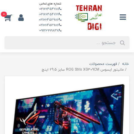
شماره های تماس
02166454781
0
02166454771
02166452986
02166452986
09126999838
خانه
فهرست محصولات
مانیتور ایسوس ROG Strix XG309CM سایز 29.5 اینچ