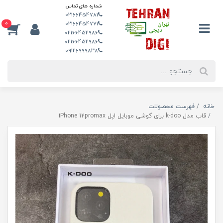
شماره های تماس
02166454781
0
02166454771
02166452986
02166452986
09126999838
خانه
فهرست محصولات
قاب مدل k-doo برای گوشی موبایل اپل iPhone 12promax