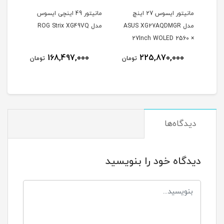
مانیتور ایسوس 27 اینچ
مانیتور 49 اینچی ایسوس
مدل ASUS XG27AQDMGR
مدل ROG Strix XG49VQ
oArt
27Inch WOLED 2560 ×
Inch
1440 240Hz 0.03ms
168,497,000
225,870,000
مان
تومان
تومان
itor
250Nits Matte ROG OLED
XG27AQDMGR
دیدگاه‌ها
دیدگاه خود را بنویسید