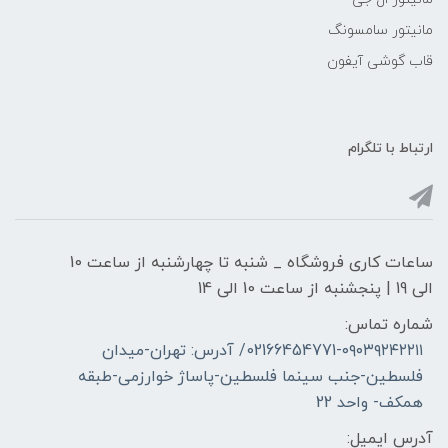
مانیتور سامسونگ
قاب گوشی آیفون
ارتباط با تلگرام
ساعات کاری فروشگاه _ شنبه تا چهارشنبه از ساعت 10
الی 19 | پنجشنبه از ساعت 10 الی 14
شماره تماس:
02166454771-۰۹۰۳۹۲۴۲۲۱۱/ آدرس: تهران-میدان
فلسطین-جنب سینما فلسطین-پاساژ خوارزمی-طبقه
همکف- واحد 22
آدرس ایمیل: