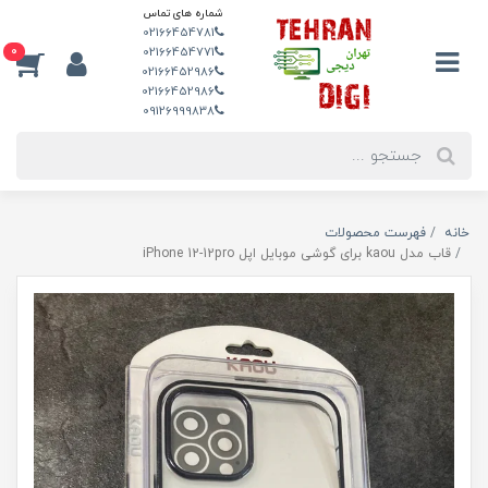
شماره های تماس
02166454781
0
02166454771
02166452986
02166452986
09126999838
خانه
فهرست محصولات
قاب مدل kaou برای گوشی موبایل اپل iPhone 12-12pro