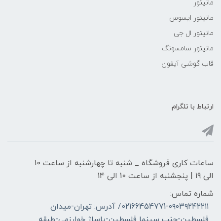
مانیتور
مانیتور ایسوس
مانیتور ال جی
مانیتور سامسونگ
قاب گوشی آیفون
ارتباط با تلگرام
ساعات کاری فروشگاه _ شنبه تا چهارشنبه از ساعت 10
الی 19 | پنجشنبه از ساعت 10 الی 14
شماره تماس:
02166454771-۰۹۰۳۹۲۴۲۲۱۱/ آدرس: تهران-میدان
فلسطین-جنب سینما فلسطین-پاساژ خوارزمی-طبقه