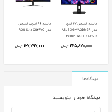
مانیتور ایسوس 27 اینچ
مانیتور 49 اینچی ایسوس
مدل ASUS XG27AQDMGR
مدل ROG Strix XG49VQ
oArt
27Inch WOLED 2560 ×
Inch
1440 240Hz 0.03ms
167,797,000
225,870,000
مان
تومان
تومان
itor
250Nits Matte ROG OLED
XG27AQDMGR
دیدگاه‌ها
دیدگاه خود را بنویسید