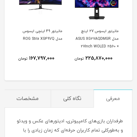
مانیتور ایسوس 27 اینچ
مانیتور 49 اینچی ایسوس
مدل ASUS XG27AQDMGR
مدل ROG Strix XG49VQ
oArt
27Inch WOLED 2560 ×
Inch
1440 240Hz 0.03ms
167,797,000
225,870,000
مان
تومان
تومان
itor
250Nits Matte ROG OLED
XG27AQDMGR
معرفی
نگاه کلی
مشخصات
طرفداران بازی‌های کامپیوتری، ادیتورهای عکس و ویدئو
و به‌طورکلی تمام کاربران حرفه‌ای که زمان زیادی را با