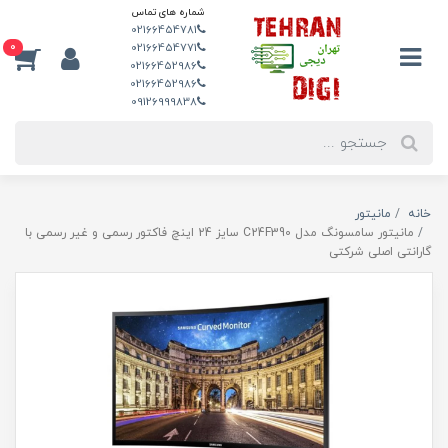
شماره های تماس
02166454781
0
02166454771
02166452986
02166452986
09126999838
خانه
مانیتور
مانیتور سامسونگ مدل C24F390 سایز 24 اینچ فاکتور رسمی و غیر رسمی با
گارانتی اصلی شرکتی