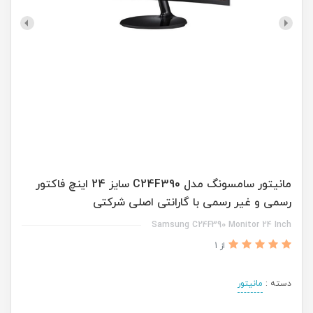
مانیتور سامسونگ مدل C24F390 سایز 24 اینچ فاکتور
رسمی و غیر رسمی با گارانتی اصلی شرکتی
Samsung C24F390 Monitor 24 Inch
از 1
دسته :
مانیتور