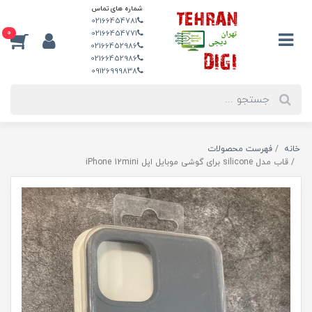
شماره های تماس
02166454781
0
02166454771
02166452986
02166452986
09126999838
خانه
فهرست محصولات
قاب مدل silicone برای گوشی موبایل اپل iPhone 12mini