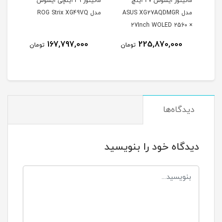
مانیتور ایسوس 27 اینچ
مانیتور 49 اینچی ایسوس
مدل ASUS XG27AQDMGR
مدل ROG Strix XG49VQ
oArt
27Inch WOLED 2560 ×
Inch
1440 240Hz 0.03ms
167,797,000
225,870,000
مان
تومان
تومان
itor
250Nits Matte ROG OLED
XG27AQDMGR
دیدگاه‌ها
دیدگاه خود را بنویسید