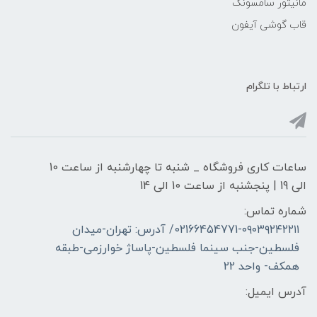
مانیتور سامسونگ
قاب گوشی آیفون
ارتباط با تلگرام
ساعات کاری فروشگاه _ شنبه تا چهارشنبه از ساعت 10
الی 19 | پنجشنبه از ساعت 10 الی 14
شماره تماس:
02166454771-۰۹۰۳۹۲۴۲۲۱۱/ آدرس: تهران-میدان
فلسطین-جنب سینما فلسطین-پاساژ خوارزمی-طبقه
همکف- واحد 22
آدرس ایمیل: