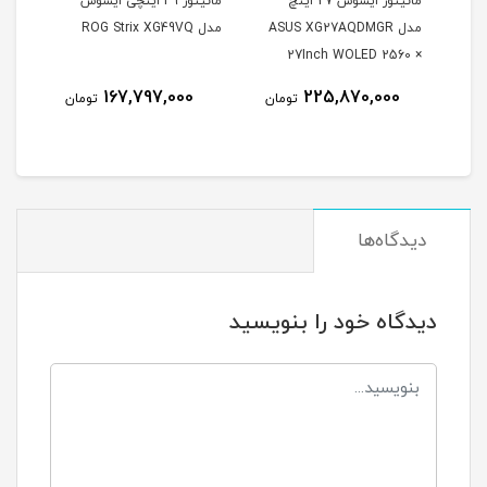
مانیتور ایسوس 27 اینچ
مانیتور 49 اینچی ایسوس
مدل ASUS XG27AQDMGR
مدل ROG Strix XG49VQ
oArt
27Inch WOLED 2560 ×
Inch
1440 240Hz 0.03ms
167,797,000
225,870,000
مان
تومان
تومان
itor
250Nits Matte ROG OLED
XG27AQDMGR
دیدگاه‌ها
دیدگاه خود را بنویسید