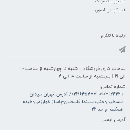
مانیتور سامسونگ
قاب گوشی آیفون
ارتباط با تلگرام
ساعات کاری فروشگاه _ شنبه تا چهارشنبه از ساعت 10
الی 19 | پنجشنبه از ساعت 10 الی 14
شماره تماس:
02166454771-۰۹۰۳۹۲۴۲۲۱۱/ آدرس: تهران-میدان
فلسطین-جنب سینما فلسطین-پاساژ خوارزمی-طبقه
همکف- واحد 22
آدرس ایمیل: