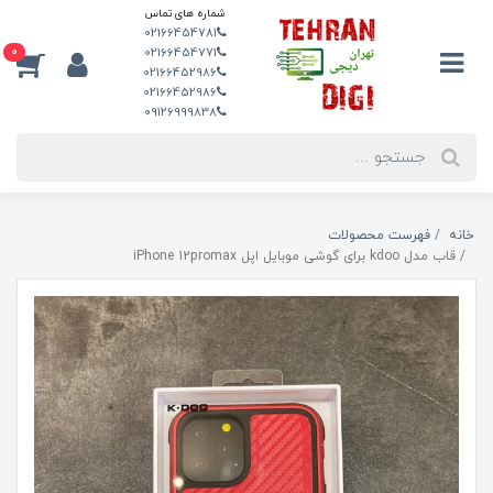
شماره های تماس
02166454781
0
02166454771
02166452986
02166452986
09126999838
خانه
فهرست محصولات
قاب مدل kdoo برای گوشی موبایل اپل iPhone 12promax