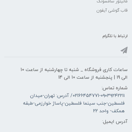
مانیتور سامسونگ
قاب گوشی آیفون
ارتباط با تلگرام
ساعات کاری فروشگاه _ شنبه تا چهارشنبه از ساعت 10
الی 19 | پنجشنبه از ساعت 10 الی 14
شماره تماس:
02166454771-۰۹۰۳۹۲۴۲۲۱۱/ آدرس: تهران-میدان
فلسطین-جنب سینما فلسطین-پاساژ خوارزمی-طبقه
همکف- واحد 22
آدرس ایمیل: