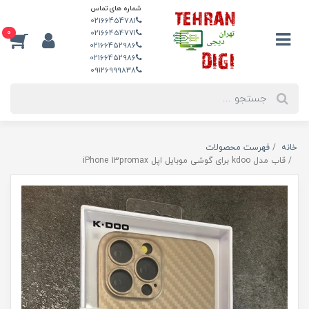
شماره های تماس
02166454781
0
02166454771
02166452986
02166452986
09126999838
خانه
فهرست محصولات
قاب مدل kdoo برای گوشی موبایل اپل iPhone 13promax