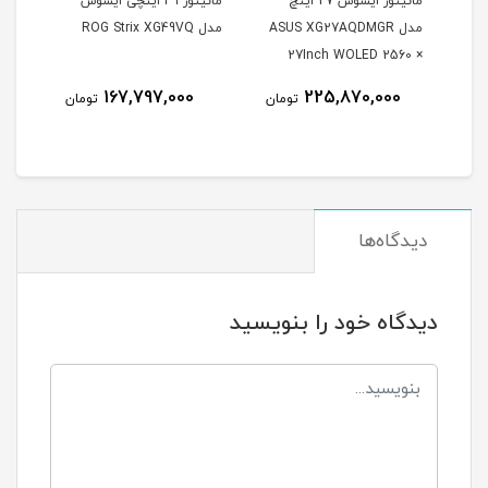
مانیتور ایسوس 27 اینچ
مانیتور 49 اینچی ایسوس
مدل ASUS XG27AQDMGR
مدل ROG Strix XG49VQ
oArt
27Inch WOLED 2560 ×
Inch
1440 240Hz 0.03ms
167,797,000
225,870,000
مان
تومان
تومان
itor
250Nits Matte ROG OLED
XG27AQDMGR
دیدگاه‌ها
دیدگاه خود را بنویسید