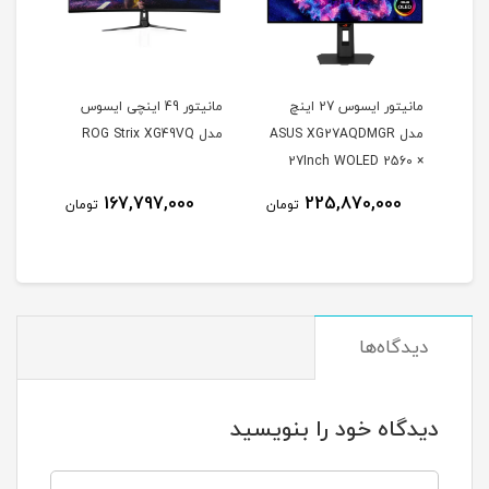
مانیتور ایسوس 27 اینچ
مانیتور 49 اینچی ایسوس
مدل ASUS XG27AQDMGR
مدل ROG Strix XG49VQ
oArt
27Inch WOLED 2560 ×
Inch
1440 240Hz 0.03ms
167,797,000
225,870,000
مان
تومان
تومان
itor
250Nits Matte ROG OLED
XG27AQDMGR
دیدگاه‌ها
دیدگاه خود را بنویسید