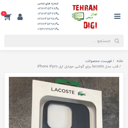
شماره های تماس
02166454781
0
02166454771
02166452986
02166452986
09126999838
خانه
فهرست محصولات
قاب مدل lacoste برای گوشی موبایل اپل iPhone 14pro