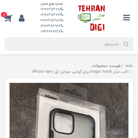
شماره های تماس
02166454781
0
02166454771
02166452986
02166452986
09126999838
خانه
فهرست محصولات
قاب مدل magic mask برای گوشی موبایل اپل iPhone 11pro