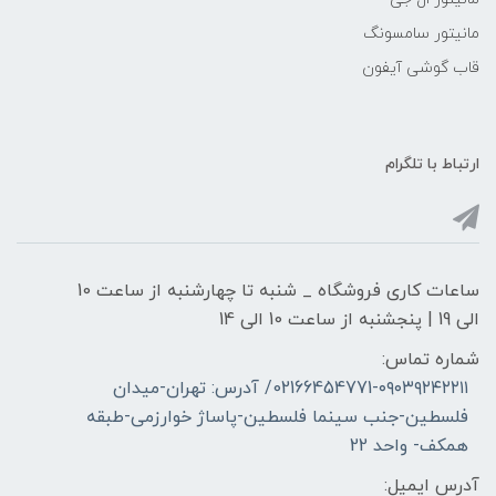
مانیتور سامسونگ
قاب گوشی آیفون
ارتباط با تلگرام
ساعات کاری فروشگاه _ شنبه تا چهارشنبه از ساعت 10
الی 19 | پنجشنبه از ساعت 10 الی 14
شماره تماس:
02166454771-۰۹۰۳۹۲۴۲۲۱۱/ آدرس: تهران-میدان
فلسطین-جنب سینما فلسطین-پاساژ خوارزمی-طبقه
همکف- واحد 22
آدرس ایمیل: