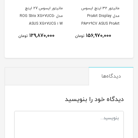
س
مانیتور 32 اینچ ایسوس
مانیتور ایسوس 27 اینچ
مدل ProArt Display
مدل ROG Strix XG27UCG-
PA329CV ASUS ProArt
W ا ASUS XG27UCG
27Inch IPS 3840 × 2160
Display PA329CV 32 Inch
129,870,000
156,970,000
مان
تومان
تومان
FHD 320Hz 1ms 400Nits
IPS 4K UHD Monitor
Matte
دیدگاه‌ها
دیدگاه خود را بنویسید