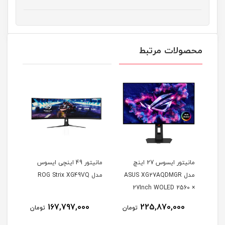
محصولات مرتبط
مانیتور ایسوس 27 اینچ
مانیتور 49 اینچی ایسوس
مدل ASUS XG27AQDMGR
مدل ROG Strix XG49VQ
oArt
27Inch WOLED 2560 ×
Inch
1440 240Hz 0.03ms
167,797,000
225,870,000
مان
تومان
تومان
itor
250Nits Matte ROG OLED