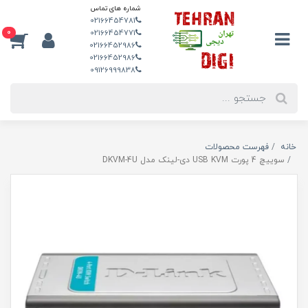
شماره های تماس
02166454781
0
02166454771
02166452986
02166452986
09126999838
خانه
فهرست محصولات
سوییچ 4 پورت USB KVM دی-لینک مدل DKVM-4U