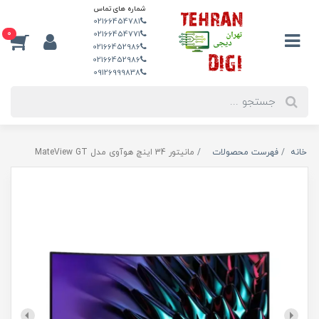
شماره های تماس
02166454781
0
02166454771
02166452986
02166452986
09126999838
خانه
فهرست محصولات
مانیتور 34 اینچ هوآوی مدل MateView GT