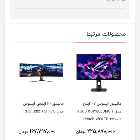
ناموجود
محصولات مرتبط
مانیتور ایسوس 27 اینچ
مانیتور 49 اینچی ایسوس
مدل ASUS XG27AQDMGR
مدل ROG Strix XG49VQ
oArt
27Inch WOLED 2560 ×
Inch
1440 240Hz 0.03ms
167,797,000
225,870,000
مان
تومان
تومان
itor
250Nits Matte ROG OLED