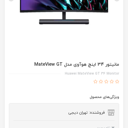
مانیتور 34 اینچ هوآوی مدل MateView GT
Huawei MateView GT 34 Monitor
ویژگی‌های محصول
فروشنده: تهران دیجی