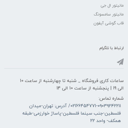
مانیتور ال جی
مانیتور سامسونگ
قاب گوشی آیفون
ارتباط با تلگرام
ساعات کاری فروشگاه _ شنبه تا چهارشنبه از ساعت 10
الی 19 | پنجشنبه از ساعت 10 الی 14
شماره تماس:
02166454771-۰۹۰۳۹۲۴۲۲۱۱/ آدرس: تهران-میدان
فلسطین-جنب سینما فلسطین-پاساژ خوارزمی-طبقه
همکف- واحد 22