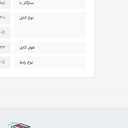
تما
سازگار با
۳.۰
نوع کابل
e-C
۲۳ سانتی متر
طول کابل
e-C
نوع رابط