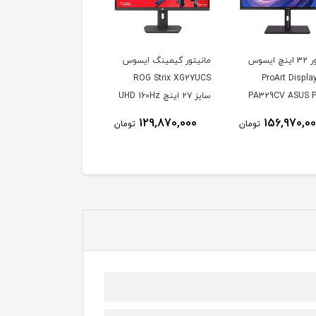
مانیتور 32 اینچ ایسوس
مانیتور گیمینگ ایسوس
دل ProArt Display
ROG Strix XG27UCS
PA329CV ASUS P
سایز ۲۷ اینچ UHD 160Hz
1ms
Display PA329
129,870,000
156,970,0
تومان
تومان
Inch IPS 4
Mo