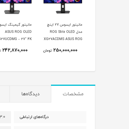
یتور گیمینگ ایسوس
مانیتور ایسوس 27 اینچ
مانیتور گیمینگ ایس
ROG Strix XG27AC
مدل ROG Strix OLED
ASUS ROG OLED
سایز ۲۷ اینچ OLED ۳۶۰
XG27ACDMS ASUS ROG
G27UCDMG – 27″ 4K
ز
Strix XG27ACDMS
QD-OLED 240Hz
242,870,000
250,000,000
263,000,000
تومان
تومان
ت
26.5inch QD-OLED 2560
× 1440 280Hz 0.03ms
250Nits Matte
مشخصات
دیدگاه‌ها
۳.۰
درگاه‌های ارتباطی