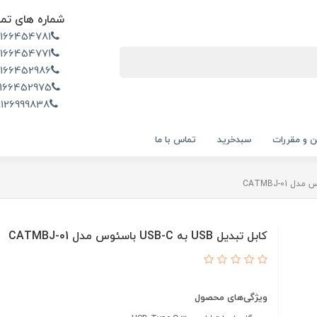
شماره های تم
2166454781
2166454771
2166452986
166452975
9126999838
ن و مقررات
سبدخرید
تماس با ما
کابل تبدیل USB به USB-C باسئوس مدل CATMBJ-01
ویژگی‌های محصول