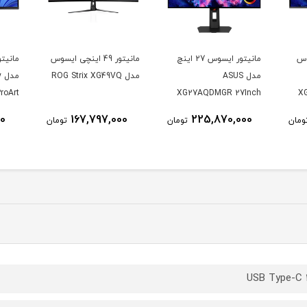
وس
مانیتور ایسوس 27 اینچ
مانیتور 49 اینچی ایسوس
مدل ASUS
مدل ROG Strix XG49VQ
م
roArt
XG27AQDMGR 27Inch
X
CV 32
WOLED 2560 × 1440
00
167,797,000
225,870,000
ومان
تومان
تومان
K UHD
240Hz 0.03ms 250Nits
nitor
Matte ROG OLED
XG27AQDMGR
USB Type-C 