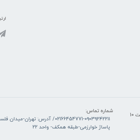
ارتب
شماره تماس:
ساعات کاری فروشگاه _ شنبه تا چهارشنبه از ساعت 10
02166454771-۰۹۰۳۹۲۴۲۲۱۱/ آدرس: ته
پاساژ خوارزمی-طبقه همکف- واحد 22