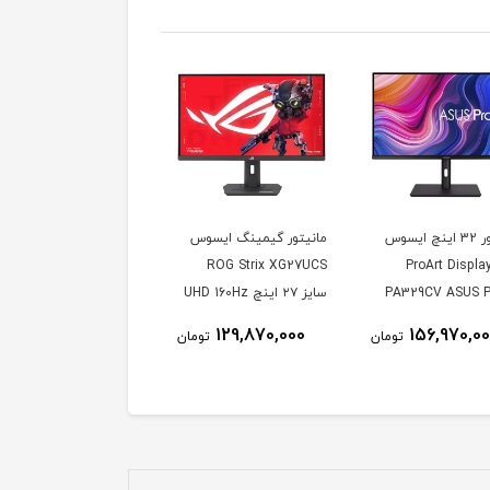
مانیتور 32 اینچ ایسوس
مانیتور گیمینگ ایسوس
دل ProArt Display
ROG Strix XG27UCS
PA329CV ASUS P
سایز ۲۷ اینچ UHD 160Hz
1ms
Display PA329
129,870,000
156,970,0
تومان
تومان
Inch IPS 4
Mo