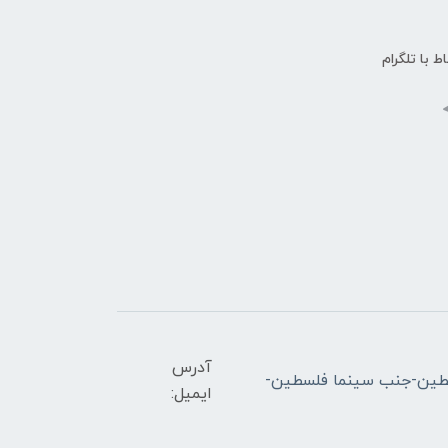
اط با تلگرام
آدرس
ران-میدان فلسطین-جنب سینما فلسطین-
ایمیل: