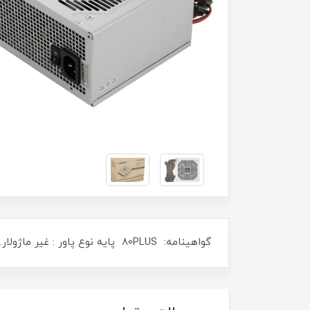
گواهینامه: 80PLUS پایه نوع پاور : غیر ماژولار. قابلیت‌های منبع تغذیه کامپیوتر : Active PFC کانکتور 15 پین SATA : چهار عدد. تعداد ریل 12 ولت : یک عدد