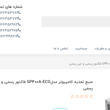
شماره های تم
2166454781
2166454771
2166452986
166452975
9126999838
ن و مقررات
سبدخرید
تماس با ما
منبع تعذیه کامپیوتر مدلGP400A-ECO فاکتور ر
رسمی