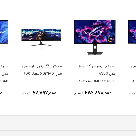
وس
مانیتور ایسوس 27 اینچ
مانیتور 49 اینچی ایسوس
مدل ASUS
مدل ROG Strix XG49VQ
م
roArt
XG27AQDMGR 27Inch
X
CV 32
WOLED 2560 × 1440
00
167,797,000
225,870,000
ومان
تومان
تومان
K UHD
240Hz 0.03ms 250Nits
nitor
Matte ROG OLED
XG27AQDMGR