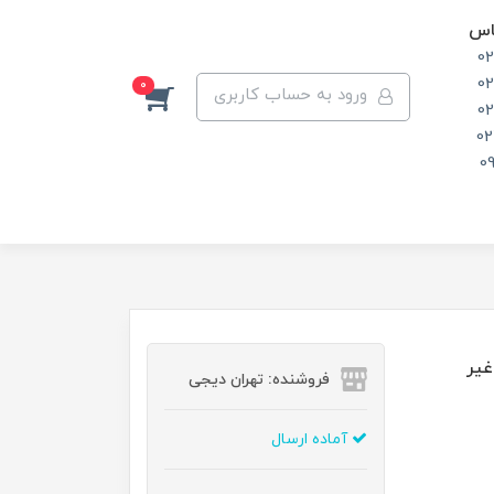
اس
0
0
0
ورود به حساب کاربری
0
02
0
سمی و غیر
فروشنده: تهران دیجی
آماده ارسال